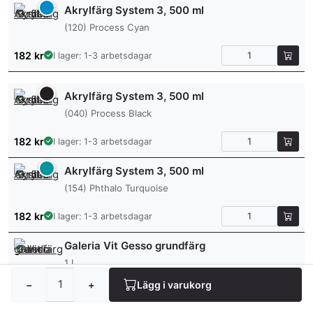
Akrylfärg System 3, 500 ml
(120) Process Cyan
182
kr
I lager: 1-3 arbetsdagar
Akrylfärg System 3, 500 ml
(040) Process Black
182
kr
I lager: 1-3 arbetsdagar
Akrylfärg System 3, 500 ml
(154) Phthalo Turquoise
182
kr
I lager: 1-3 arbetsdagar
Galeria Vit Gesso grundfärg
1 L
−
+
Lägg i varukorg
289
kr
7-10 arbetsdagar