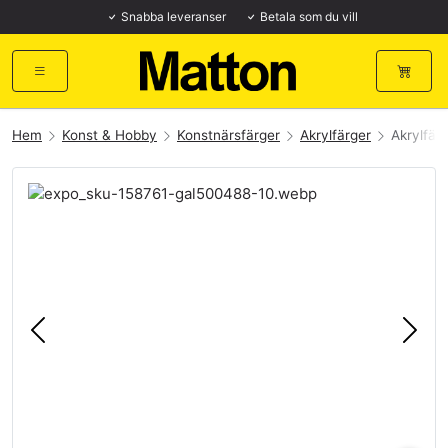
Snabba leveranser
Betala som du vill
Hem
Konst & Hobby
Konstnärsfärger
Akrylfärger
Akrylfär
Föregående
Näst