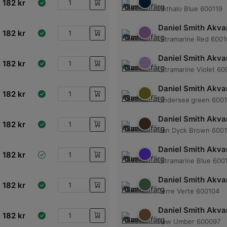
182
kr
Phthalo Blue 600119
Daniel Smith Akvar
182
kr
Ultramarine Red 6001
Daniel Smith Akvar
182
kr
Ultramarine Violet 6
Daniel Smith Akvar
182
kr
Undersea green 600
Daniel Smith Akvar
182
kr
Van Dyck Brown 6001
Daniel Smith Akvar
182
kr
Ultramarine Blue 600
Daniel Smith Akvar
182
kr
Terre Verte 600104
Daniel Smith Akvar
182
kr
Raw Umber 600097