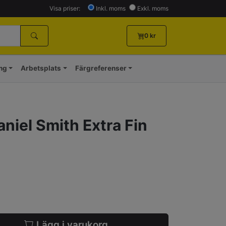
Visa priser:
Inkl. moms
Exkl. moms
0
kr
ing
Arbetsplats
Färgreferenser
aniel Smith Extra Fin
Lägg i varukorg