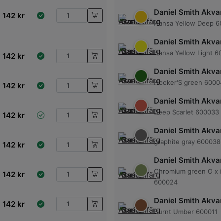
Daniel Smith Akvar
142
kr
Hansa Yellow Deep 
Daniel Smith Akvar
Hansa Yellow Light 6
142
kr
Daniel Smith Akvar
Hooker'S green 6000
142
kr
Daniel Smith Akvar
Deep Scarlet 600033
142
kr
Daniel Smith Akvar
graphite gray 600038
142
kr
Daniel Smith Akvar
Chromium green O x 
142
kr
600024
Daniel Smith Akvar
142
kr
Burnt Umber 600011