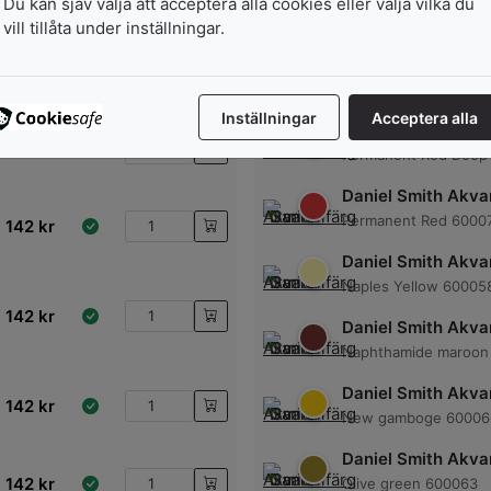
Du kan sjäv välja att acceptera alla cookies eller välja vilka du
182
kr
Phthalo Blue 600077
vill tillåta under inställningar.
Daniel Smith Akvar
142
kr
Paynes grey 600065
Inställningar
Acceptera alla
Daniel Smith Akvar
142
kr
Permanent Red Deep
Daniel Smith Akvar
Permanent Red 6000
142
kr
Daniel Smith Akvar
Naples Yellow 60005
142
kr
Daniel Smith Akvar
Naphthamide maroon
Daniel Smith Akvar
142
kr
New gamboge 60006
Daniel Smith Akvar
142
kr
Olive green 600063