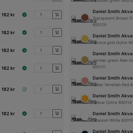
Prussian green 6001
Daniel Smith Akvar
182
kr
Transparent Brown O 
600129
182
kr
Daniel Smith Akvar
Verona gold Ochre 6
182
kr
Daniel Smith Akvar
german green Raw U
600121
182
kr
Daniel Smith Akvar
Italian Venetian Red 
182
kr
Daniel Smith Akvar
Yellow Ochre 600114
182
kr
Daniel Smith Akvar
Titanium White 60011
Daniel Smith Akvar