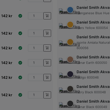
Daniel Smith Akvar
manganese Blue Hue
142
kr
Daniel Smith Akvar
mars Yellow 600054
142
kr
Daniel Smith Akvar
monte Amiata Natural
142
kr
600056
Daniel Smith Akvar
142
kr
Lunar Earth 600050
Daniel Smith Akvar
142
kr
Indigo 600046
Daniel Smith Akvar
Ivory Black 600048
142
kr
Daniel Smith Akvar
Lunar Black 600049