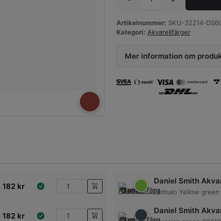
Artikelnummer:
SKU-32214-DS60
Kategori:
Akvarellfärger
Mer information om produ
Daniel Smith Akvar
182
kr
Phthalo Yellow green
Daniel Smith Akvar
182
kr