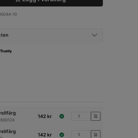
0044-10
kten
ellfärg
142
kr
 600124
ellfärg
142
kr