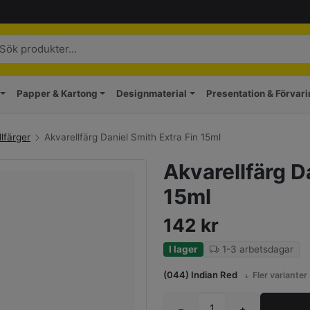
Papper & Kartong
Designmaterial
Presentation & Förvar
lfärger
Akvarellfärg Daniel Smith Extra Fin 15ml
Akvarellfärg D
15ml
142
kr
I lager
1-3 arbetsdagar
(044) Indian Red
Fler varianter
−
+