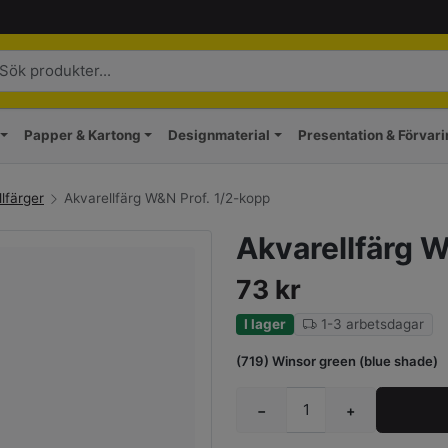
Papper & Kartong
Designmaterial
Presentation & Förvar
lfärger
Akvarellfärg W&N Prof. 1/2-kopp
Akvarellfärg W
73
kr
I lager
1-3 arbetsdagar
(719) Winsor green (blue shade)
−
+