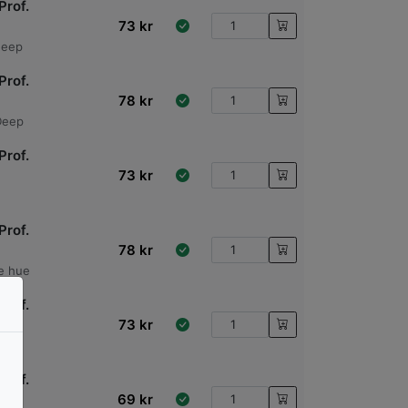
Prof.
73
kr
deep
Prof.
78
kr
Deep
Prof.
73
kr
Prof.
78
kr
e hue
Prof.
73
kr
Prof.
69
kr