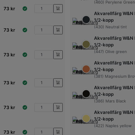
(460) Perylene Green
73
kr
Akvarellfärg W&N 
1/2-kopp
(430) Neutral tint
73
kr
Akvarellfärg W&N 
1/2-kopp
(447) Olive green
73
kr
Akvarellfärg W&N 
1/2-kopp
(381) Magnesium Br
73
kr
Akvarellfärg W&N 
1/2-kopp
(386) Mars Black
73
kr
Akvarellfärg W&N 
1/2-kopp
(422) Naples yellow
73
kr