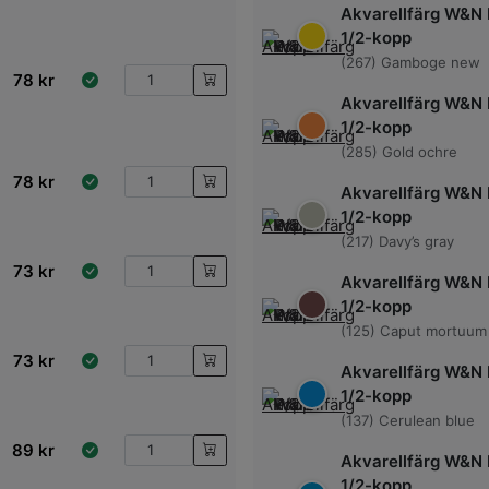
Akvarellfärg W&N 
1/2-kopp
(267) Gamboge new
78
kr
Akvarellfärg W&N 
1/2-kopp
(285) Gold ochre
78
kr
Akvarellfärg W&N 
1/2-kopp
(217) Davy’s gray
73
kr
Akvarellfärg W&N 
1/2-kopp
(125) Caput mortuum 
73
kr
Akvarellfärg W&N 
1/2-kopp
(137) Cerulean blue
89
kr
Akvarellfärg W&N 
1/2-kopp