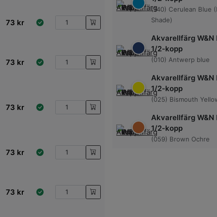
(140) Cerulean Blue 
Shade)
73
kr
Akvarellfärg W&N 
1/2-kopp
(010) Antwerp blue
73
kr
Akvarellfärg W&N 
1/2-kopp
(025) Bismouth Yello
73
kr
Akvarellfärg W&N 
1/2-kopp
(059) Brown Ochre
73
kr
73
kr