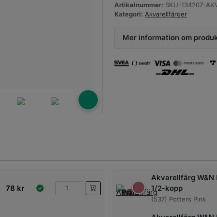
Artikelnummer:
SKU-134207-AKV
Kategori:
Akvarellfärger
Mer information om produ
Akvarellfärg W&N 
78
kr
1/2-kopp
(537) Potters Pink