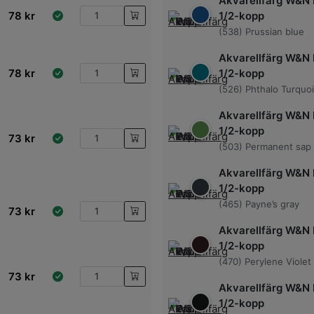
Akvarellfärg W&N 
78
kr
1/2-kopp
(538) Prussian blue
Akvarellfärg W&N 
78
kr
1/2-kopp
(526) Phthalo Turquo
Akvarellfärg W&N 
1/2-kopp
73
kr
(503) Permanent sap
Akvarellfärg W&N 
1/2-kopp
(465) Payne’s gray
73
kr
Akvarellfärg W&N 
1/2-kopp
(470) Perylene Violet
73
kr
Akvarellfärg W&N 
1/2-kopp