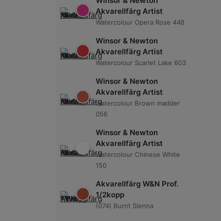
Winsor & Newton
Akvarellfärg Artist
Watercolour Opera Rose 448
Winsor & Newton
Akvarellfärg Artist
Watercolour Scarlet Lake 603
Winsor & Newton
Akvarellfärg Artist
Watercolour Brown madder
056
Winsor & Newton
Akvarellfärg Artist
Watercolour Chinese White
150
Akvarellfärg W&N Prof.
1/2kopp
(074) Burnt Sienna