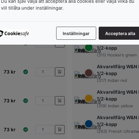
Du kan sjäv välja att acceptera alla cookies eller välja vilka du
(331) Ivory black
vill tillåta under inställningar.
Akvarellfärg W&N 
73
kr
1/2-kopp
(337) Lamp black
Inställningar
Acceptera alla
Akvarellfärg W&N 
73
kr
1/2-kopp
(311) Hooker’s green
Akvarellfärg W&N 
73
kr
1/2-kopp
(317) Indian red
Akvarellfärg W&N 
1/2-kopp
73
kr
(319) Indian yellow
Akvarellfärg W&N 
1/2-kopp
73
kr
(263) French Ultrama