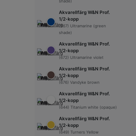
shade)
Akvarellfärg W&N Prof.
1/2-kopp
(667) Ultramarine (green
shade)
Akvarellfärg W&N Prof.
1/2-kopp
(672) Ultramarine violet
Akvarellfärg W&N Prof.
1/2-kopp
(676) Vandyke brown
Akvarellfärg W&N Prof.
1/2-kopp
(644) Titanium white (opaque)
Akvarellfärg W&N Prof.
1/2-kopp
(649) Turners Yellow