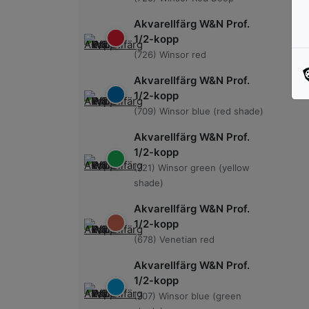
Akvarellfärg W&N Prof.
1/2-kopp
(726) Winsor red
Akvarellfärg W&N Prof.
1/2-kopp
(709) Winsor blue (red shade)
Akvarellfärg W&N Prof.
1/2-kopp
(721) Winsor green (yellow
shade)
Akvarellfärg W&N Prof.
1/2-kopp
(678) Venetian red
Akvarellfärg W&N Prof.
1/2-kopp
(707) Winsor blue (green