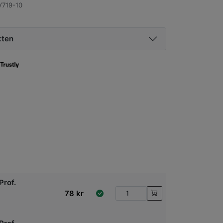
719-10
kten
Prof.
78
kr