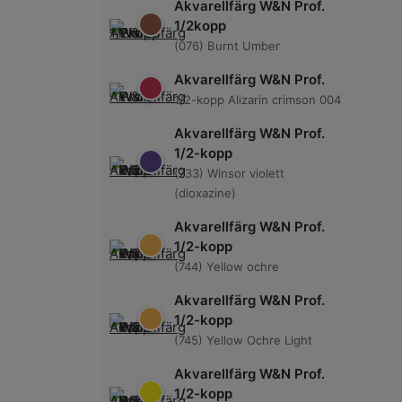
Akvarellfärg W&N Prof.
1/2kopp
(076) Burnt Umber
Akvarellfärg W&N Prof.
1/2-kopp Alizarin crimson 004
Akvarellfärg W&N Prof.
1/2-kopp
(733) Winsor violett
(dioxazine)
Akvarellfärg W&N Prof.
1/2-kopp
(744) Yellow ochre
Akvarellfärg W&N Prof.
1/2-kopp
(745) Yellow Ochre Light
Akvarellfärg W&N Prof.
1/2-kopp