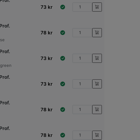
Prof.
73
kr
Prof.
78
kr
ise
Prof.
73
kr
 green
Prof.
73
kr
Prof.
78
kr
Prof.
78
kr