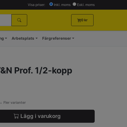
Visa priser:
Inkl. moms
Exkl. moms
0
kr
ing
Arbetsplats
Färgreferenser
&N Prof. 1/2-kopp
Fler varianter
Lägg i varukorg