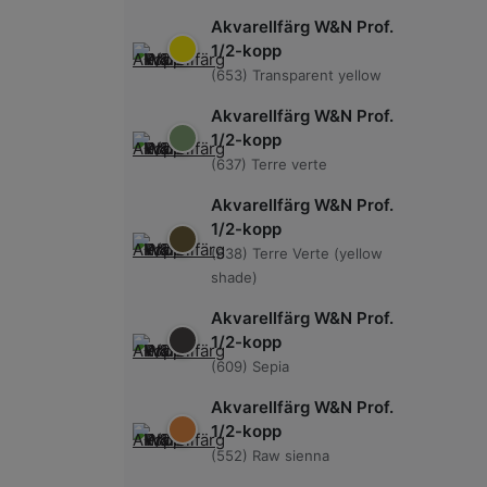
Akvarellfärg W&N Prof.
1/2-kopp
(653) Transparent yellow
Akvarellfärg W&N Prof.
1/2-kopp
(637) Terre verte
Akvarellfärg W&N Prof.
1/2-kopp
(638) Terre Verte (yellow
shade)
Akvarellfärg W&N Prof.
1/2-kopp
(609) Sepia
Akvarellfärg W&N Prof.
1/2-kopp
(552) Raw sienna