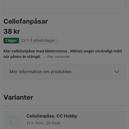
Cellofanpåsar
38
kr
I lager
1-3 arbetsdagar
Klar cellofanpåse med klisterremsa . Måttet anger utvändigt mått
när påsen är stängd.
Fler varianter
Mer information om produkten
Varianter
Cellofanpåse, CC Hobby
11 x 11cm, 20-Pack