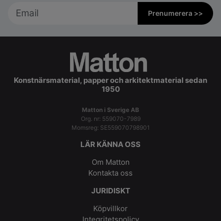
Prenumerera >>
Konstnärsmaterial, papper och arkitektmaterial sedan
1950
Matton i Sverige AB
Org. nr: 559070-7989
Momsreg: SE559070798901
LÄR KÄNNA OSS
Om Matton
Kontakta oss
JURIDISKT
Köpvillkor
Integritetspolicy