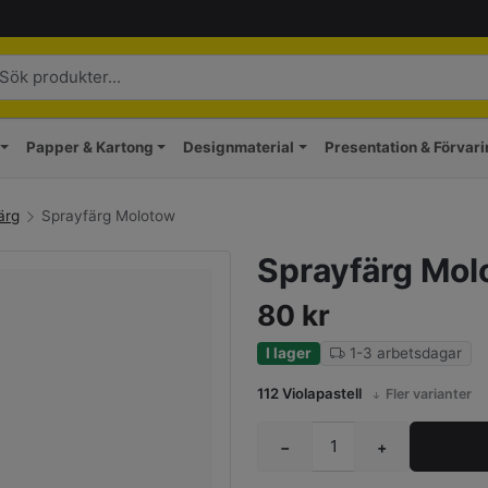
Papper & Kartong
Designmaterial
Presentation & Förvar
ärg
Sprayfärg Molotow
Sprayfärg Mol
80
kr
I lager
1-3 arbetsdagar
112 Violapastell
Fler varianter
−
+