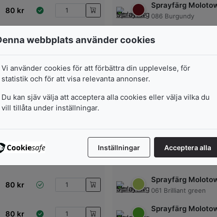
Sprayfärg Moloto
80
kr
086 Burgundy
Sprayfärg Moloto
Denna webbplats använder cookies
80
kr
066 Juicegreen
Sprayfärg Moloto
Vi använder cookies för att förbättra din upplevelse, för
80
kr
075 milkcoffee
statistik och för att visa relevanta annonser.
Sprayfärg Moloto
Du kan sjäv välja att acceptera alla cookies eller välja vilka du
80
kr
Deep Black
vill tillåta under inställningar.
Sprayfärg Moloto
80
kr
013 Cadmium Yellow
Inställningar
Acceptera alla
Sprayfärg Moloto
80
kr
042 Violet
Sprayfärg Moloto
80
kr
061 Brilliant green
Sprayfärg Moloto
80
kr