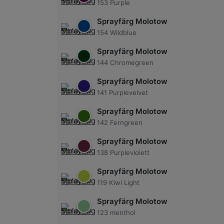
153 Purple
Sprayfärg Molotow
154 Wildblue
Sprayfärg Molotow
144 Chromegreen
Sprayfärg Molotow
141 Purplevelvet
Sprayfärg Molotow
142 Ferngreen
Sprayfärg Molotow
138 Purpleviolett
Sprayfärg Molotow
119 Kiwi Light
Sprayfärg Molotow
123 menthol