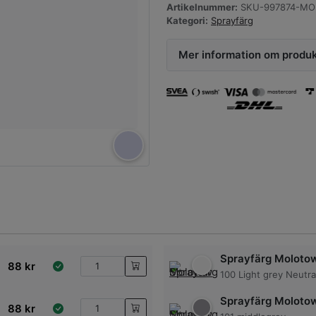
Artikelnummer:
SKU-997874-MOL
Kategori:
Sprayfärg
Mer information om produ
Sprayfärg Moloto
88
kr
100 Light grey Neutra
Sprayfärg Moloto
88
kr