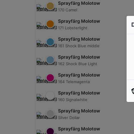
Sprayfärg Molotow
170 Camel
Sprayfärg Molotow
171 Lobsterlight
Sprayfärg Molotow
161 Shock Blue middle
Sprayfärg Molotow
162 Shock Blue Light
Sprayfärg Molotow
164 Telemagenta
Sprayfärg Molotow
160 Signalwhite
Sprayfärg Molotow
Silver Dollar
Sprayfärg Molotow