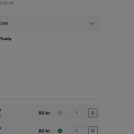
112-10
kten
w
80
kr
l
w
80
kr