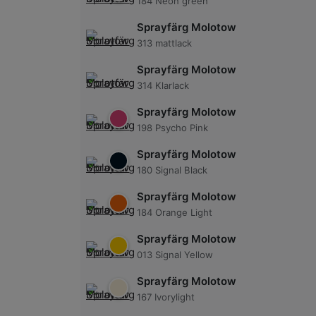
184 Neon green
Sprayfärg Molotow
313 mattlack
Sprayfärg Molotow
314 Klarlack
Sprayfärg Molotow
198 Psycho Pink
Sprayfärg Molotow
180 Signal Black
Sprayfärg Molotow
184 Orange Light
Sprayfärg Molotow
013 Signal Yellow
Sprayfärg Molotow
167 Ivorylight