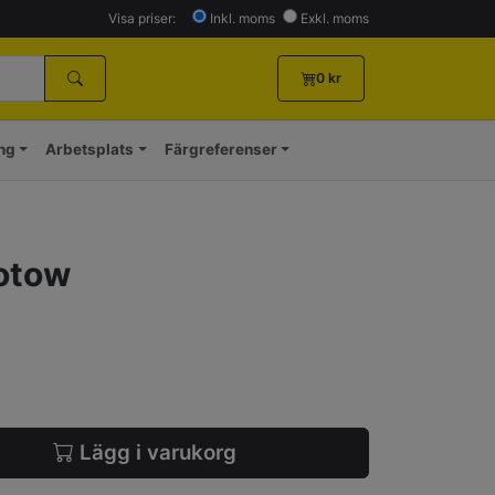
Visa priser:
Inkl. moms
Exkl. moms
0
kr
ing
Arbetsplats
Färgreferenser
otow
Lägg i varukorg