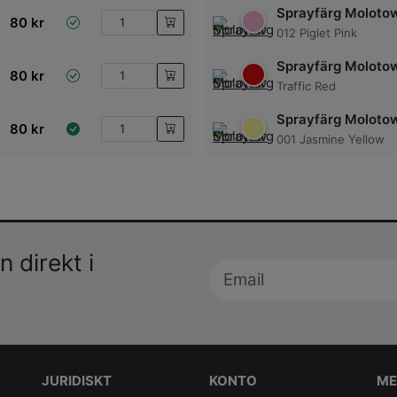
Sprayfärg Moloto
80
kr
012 Piglet Pink
Sprayfärg Moloto
80
kr
Traffic Red
Sprayfärg Moloto
80
kr
001 Jasmine Yellow
 direkt i
JURIDISKT
KONTO
ME