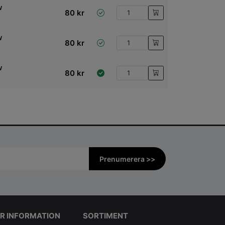
w
80
kr
w
80
kr
w
80
kr
Prenumerera >>
R INFORMATION
SORTIMENT