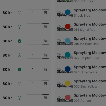
065 Cliffgreen
Sprayfärg Moloto
80
kr
Shock Blue
Sprayfärg Moloto
80
kr
014 Signal Red
Sprayfärg Moloto
80
kr
019 Ice Blue Dark
Sprayfärg Moloto
80
kr
022 Dolphin Blue
Sprayfärg Moloto
80
kr
024 Ultramarine
Sprayfärg Moloto
80
kr
006 Zinc Yellow
Sprayfärg Moloto
80
kr
009 Apricot