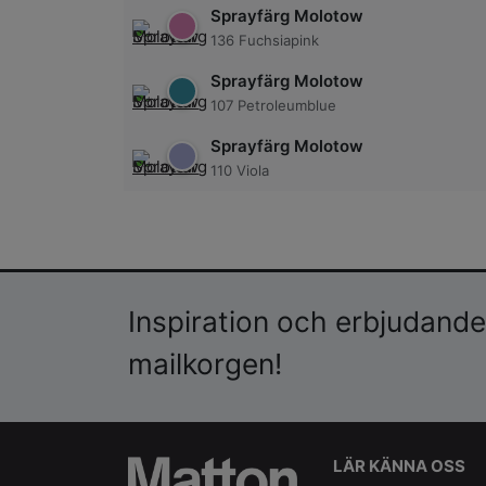
Sprayfärg Molotow
136 Fuchsiapink
Sprayfärg Molotow
107 Petroleumblue
Sprayfärg Molotow
110 Viola
Inspiration och erbjudanden
mailkorgen!
LÄR KÄNNA OSS