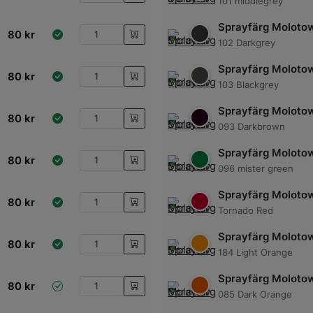
101 middlegrey
Sprayfärg Moloto
80
kr
102 Darkgrey
Sprayfärg Moloto
80
kr
103 Blackgrey
Sprayfärg Moloto
80
kr
093 Darkbrown
Sprayfärg Moloto
80
kr
096 mister green
Sprayfärg Moloto
80
kr
Tornado Red
Sprayfärg Moloto
80
kr
184 Light Orange
Sprayfärg Moloto
80
kr
085 Dark Orange