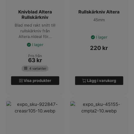
Knivblad Altera
Rullskärkniv Altera
Rullskärkniv
45mm
Blad med rakt snitt till
rullskärkniv från
Altera.nIdeal för...
I lager
I lager
220
kr
Pris från
63
kr
4 varianter
Visa produkter
Lägg i varukorg