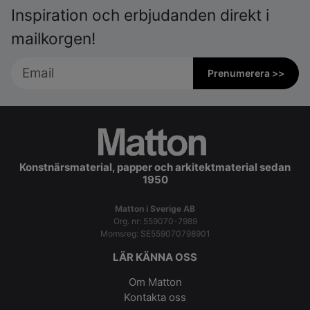
Inspiration och erbjudanden direkt i
mailkorgen!
Prenumerera >>
Konstnärsmaterial, papper och arkitektmaterial sedan
1950
Matton i Sverige AB
Org. nr: 559070-7989
Momsreg: SE559070798901
LÄR KÄNNA OSS
Om Matton
Kontakta oss