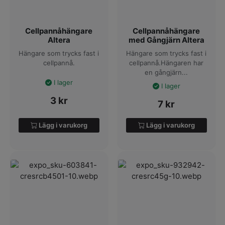
Cellpannåhängare
Cellpannåhängare
Altera
med Gångjärn Altera
Hängare som trycks fast i
Hängare som trycks fast i
cellpannå.
cellpannå.Hängaren har
en gångjärn...
I lager
I lager
3
kr
7
kr
Lägg i varukorg
Lägg i varukorg