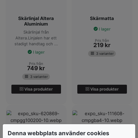
Skärlinjal Altera
Skärmatta
Aluminium
I lager
Skärlinjal från
Altera.Linjalen har ett
Pris från
stadigt handtag och ...
219
kr
I lager
3 varianter
Pris från
749
kr
3 varianter
Visa produkter
Visa produkter
Denna webbplats använder cookies