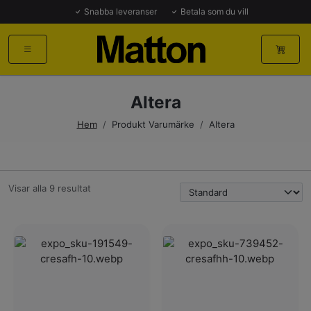
Snabba leveranser
Betala som du vill
Altera
Hem
/
Produkt Varumärke
/
Altera
Visar alla 9 resultat