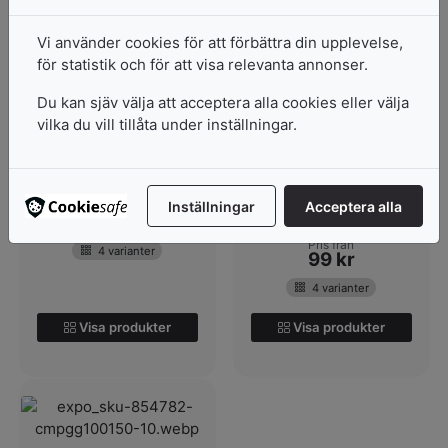
Vi använder cookies för att förbättra din upplevelse,
för statistik och för att visa relevanta annonser.
Skärmatta Altera
Skärmatta Altera Pro
3MM
Du kan sjäv välja att acceptera alla cookies eller välja
Skärmatta Altera i storlek
vilka du vill tillåta under inställningar.
Skärmatta från
100x200cm.nSkärmattan
Altera.nAltera-
är 3mm tjoc...
skärmattorna finns i 4
I lager
olika m...
Inställningar
Acceptera alla
I lager
Pris från
129
kr
Pris från
4 varianter
99
kr
4 varianter
Visa produkter
Visa produkter