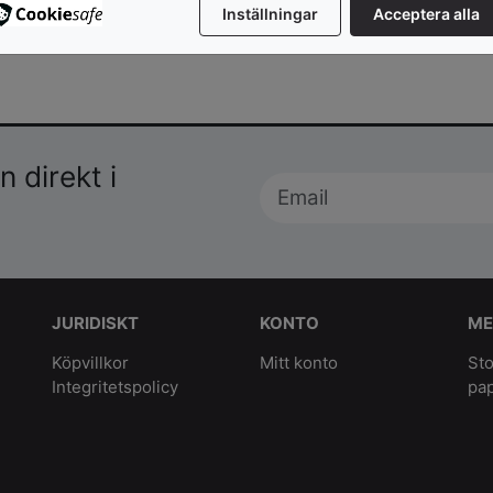
Inställningar
Acceptera alla
 direkt i
JURIDISKT
KONTO
ME
Köpvillkor
Mitt konto
Sto
Integritetspolicy
pa