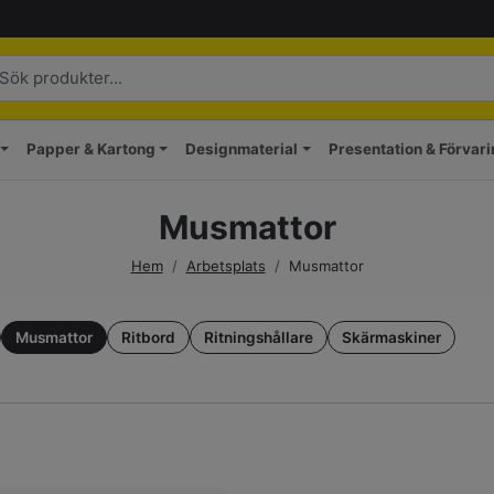
Papper & Kartong
Designmaterial
Presentation & Förvar
Musmattor
Hem
/
Arbetsplats
/
Musmattor
Musmattor
Ritbord
Ritningshållare
Skärmaskiner