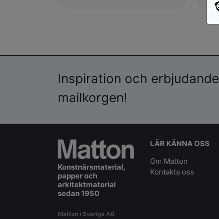
Inspiration och erbjudanden
mailkorgen!
LÄR KÄNNA OSS
Om Matton
Konstnärsmaterial,
Kontakta oss
papper och
arkitektmaterial
sedan 1950
Matton i Sverige AB