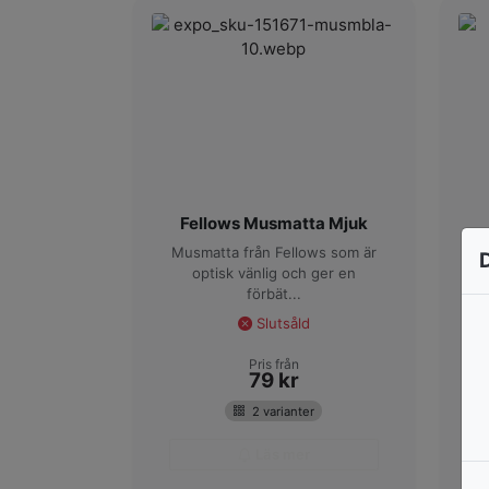
Fellows Musmatta Mjuk
Musmatta från Fellows som är
optisk vänlig och ger en
h
förbät...
Slutsåld
Pris från
79
kr
2 varianter
Läs mer