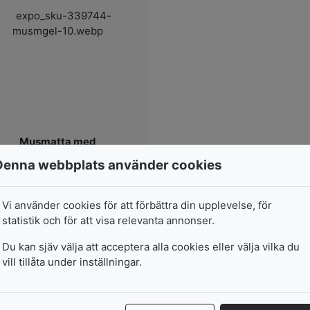
Musmatta med
Handledsstöd - Svart
Denna webbplats använder cookies
Musmatta med gelfyllt
andledsstöd. Gelen anpassar
sig efter...
Vi använder cookies för att förbättra din upplevelse, för
I lager
statistik och för att visa relevanta annonser.
232
kr
Du kan sjäv välja att acceptera alla cookies eller välja vilka du
vill tillåta under inställningar.
Lägg i varukorg