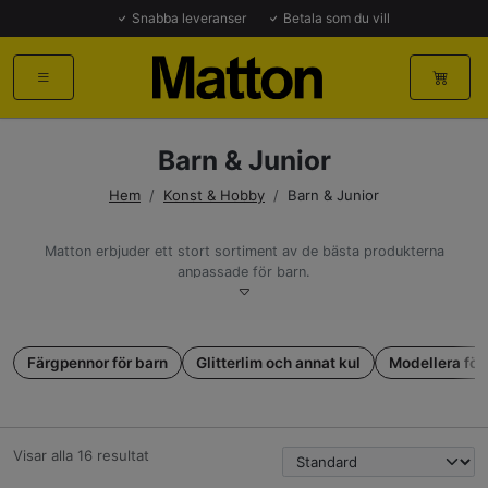
Snabba leveranser
Betala som du vill
Barn & Junior
Hem
/
Konst & Hobby
/
Barn & Junior
Matton erbjuder ett stort sortiment av de bästa produkterna
anpassade för barn.
Vi har ett bredare sortiment än någon annan och är övertygade
om att du hittar vad du söker här.
Här har vi samlat våra produkter som som passar de minsta
Färgpennor för barn
Glitterlim och annat kul
Modellera för
kreatörerna
Du kan vara trygg med att dessa produkter är giftfria och säkra
för de yngsta kreatörerna.
Låt barnen skapa fritt och uttrycka sin kreativitet!
Visar alla 16 resultat
Snabba leveranser från vårt eget lager