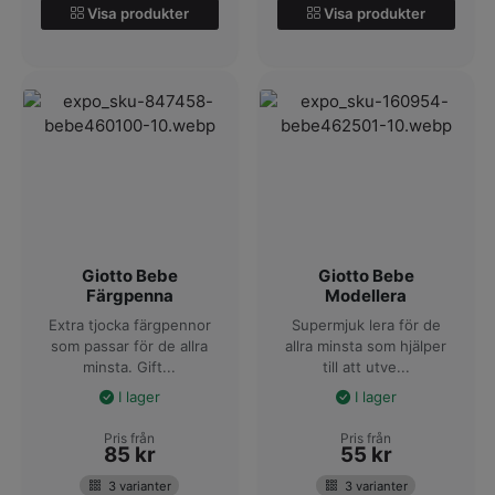
Visa produkter
Visa produkter
Giotto Bebe
Giotto Bebe
Färgpenna
Modellera
Extra tjocka färgpennor
Supermjuk lera för de
som passar för de allra
allra minsta som hjälper
minsta. Gift...
till att utve...
I lager
I lager
Pris från
Pris från
85
kr
55
kr
3 varianter
3 varianter