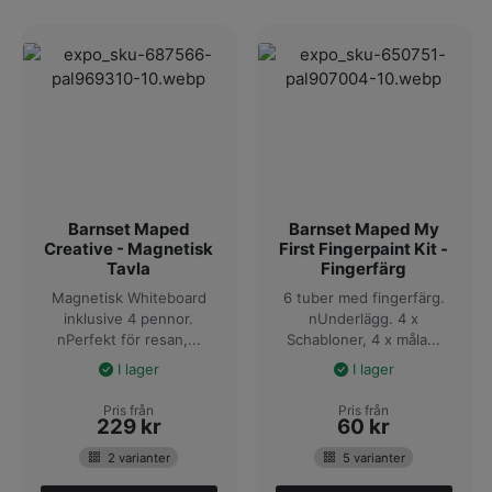
Beställer du via Matton.se kan du alltid räkna med snabba
leveranser
från vårt eget lager.
Barnset Maped
Barnset Maped My
Creative - Magnetisk
First Fingerpaint Kit -
Tavla
Fingerfärg
Magnetisk Whiteboard
6 tuber med fingerfärg.
inklusive 4 pennor.
nUnderlägg. 4 x
nPerfekt för resan,...
Schabloner, 4 x måla...
I lager
I lager
Pris från
Pris från
229
kr
60
kr
2 varianter
5 varianter