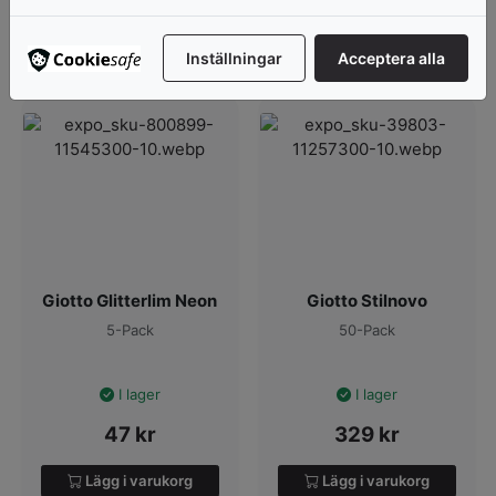
Lägg i varukorg
Visa produkter
Inställningar
Acceptera alla
Giotto Glitterlim Neon
Giotto Stilnovo
5-Pack
50-Pack
I lager
I lager
47
kr
329
kr
Lägg i varukorg
Lägg i varukorg