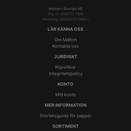
Matton i Sverige AB
Org. nr: 559070-7989
Momsreg: SE559070798901
LÄR KÄNNA OSS
Om Matton
Kontakta oss
JURIDISKT
Köpvillkor
Integritetspolicy
KONTO
Mitt konto
MER INFORMATION
Storleksguide för papper
SORTIMENT