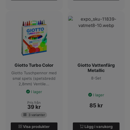
Giotto Turbo Color
Giotto Vattenfärg
Metallic
Giotto Tuschpennor med
8-Set
smal spets (spetsbredd
2,8mm) Ventile...
I lager
I lager
Pris från
85
kr
39
kr
3 varianter
Visa produkter
Lägg i varukorg