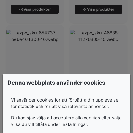
Visa produkter
Visa produkter
Giotto Bebe Vaxkrita
Giotto Colors 3.0
Denna webbplats använder cookies
10-Pack
Giotto Color 3.0 6-pack.n
nUpptäck dessa pennors
färgintensi...
Vi använder cookies för att förbättra din upplevelse,
I lager
för statistik och för att visa relevanta annonser.
I lager
85
kr
Du kan sjäv välja att acceptera alla cookies eller välja
Pris från
24
kr
vilka du vill tillåta under inställningar.
2 varianter