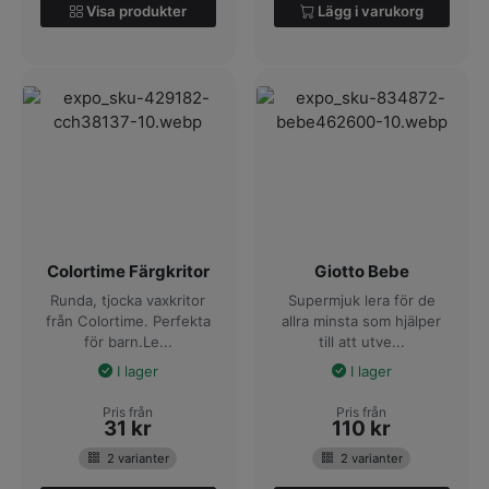
Visa produkter
Lägg i varukorg
Colortime Färgkritor
Giotto Bebe
Runda, tjocka vaxkritor
Supermjuk lera för de
från Colortime. Perfekta
allra minsta som hjälper
för barn.Le...
till att utve...
I lager
I lager
Pris från
Pris från
31
kr
110
kr
2 varianter
2 varianter