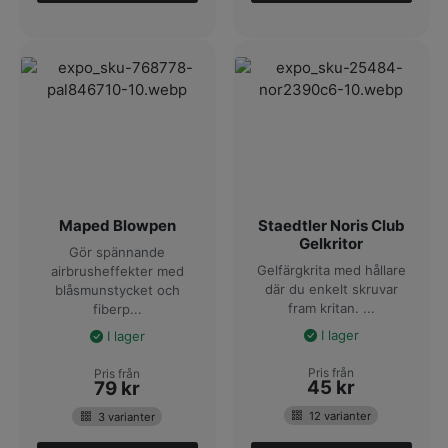
Maped Blowpen
Staedtler Noris Club
Gelkritor
Gör spännande
Gelfärgkrita med hållare
airbrusheffekter med
där du enkelt skruvar
blåsmunstycket och
fram kritan. ...
fiberp...
I lager
I lager
Pris från
Pris från
45
kr
79
kr
12 varianter
3 varianter