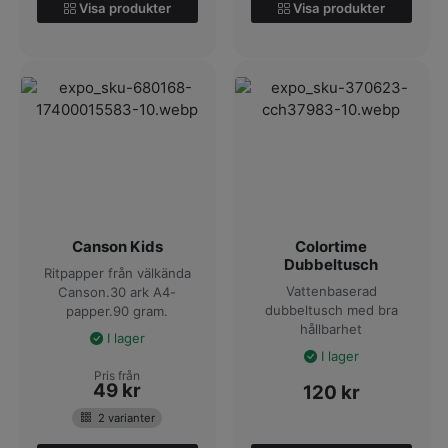
Visa produkter
Visa produkter
Canson Kids
Colortime
Dubbeltusch
Ritpapper från välkända
Vattenbaserad
Canson.30 ark A4-
dubbeltusch med bra
papper.90 gram.
hållbarhet
I lager
I lager
Pris från
49
kr
120
kr
2 varianter