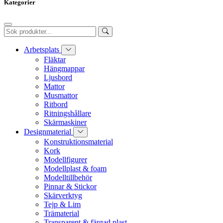
Kategorier
Arbetsplats
Fläktar
Hängmappar
Ljusbord
Mattor
Musmattor
Ritbord
Ritningshållare
Skärmaskiner
Designmaterial
Konstruktionsmaterial
Kork
Modellfigurer
Modellplast & foam
Modelltillbehör
Pinnar & Stickor
Skärverktyg
Tejp & Lim
Trämaterial
Transparent & färgad plast