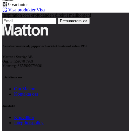
9 varianter
Visa produkter
Visa
Inspiration och erbjudanden direkt i mailkorgen!
Prenumerera >>
Konstnärsmaterial, papper och arkitektmaterial sedan 1950
Matton i Sverige AB
Org. nr: 559070-7989
Momsreg: SE559070798901
Lär känna oss
Om Matton
Kontakta oss
Juridiskt
Köpvillkor
Integritetspolicy