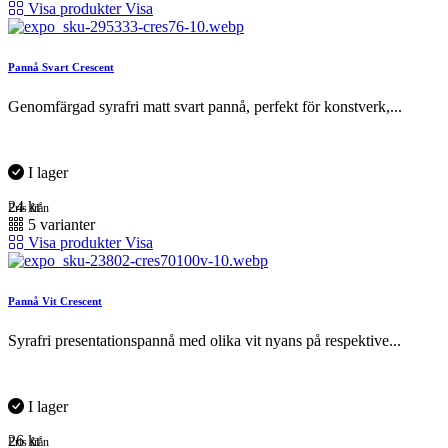
Visa produkter
Visa
Pannå Svart Crescent
Genomfärgad syrafri matt svart pannå, perfekt för konstverk,...
I lager
24
kr
Pris från
5 varianter
Visa produkter
Visa
Pannå Vit Crescent
Syrafri presentationspannå med olika vit nyans på respektive...
I lager
26
kr
Pris från