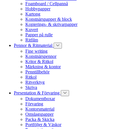
Foamboard / Cellpannå
Hobbypapper
Kartong
Konstnärspapper & block
Kopierings- & skrivarpapper
Kuvert
Papper på rulle
Ritfilm
Pennor & Ritmaterial
Fine writing
Konstnärspennor
Kritor & Ritkol
Märkning & kontor
Penntillbehör
Ritkol
Ritverktyg
Skriva
Presentation & Förvaring
Dokumentboxar
Förvaring
Kontorsmaterial
Omslagspapper
Packa & Skicka
Portföljer & Väskor