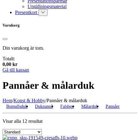
Presentationspärmar
Utställningsmaterial
Presentkort
Varukorg
Din varukorg är tom.
Totalt:
0,00
kr
Gå till kassan
Pannåer & målarduk
Hem
/
Konst & Hobby
/
Pannåer & målarduk
Bomullsduk
Dukpannå
Falsben
Målarduk
Pannåer
Visar alla 12 resultat