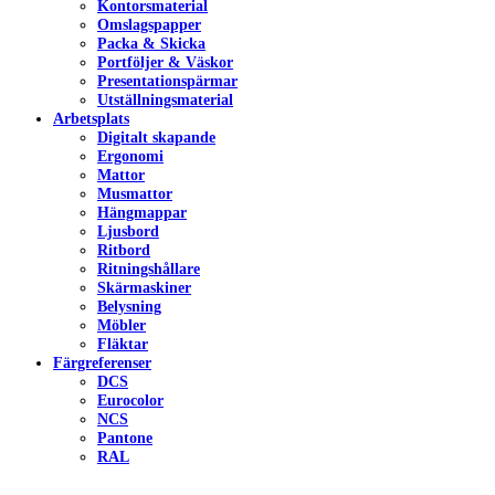
Kontorsmaterial
Omslagspapper
Packa & Skicka
Portföljer & Väskor
Presentationspärmar
Utställningsmaterial
Arbetsplats
Digitalt skapande
Ergonomi
Mattor
Musmattor
Hängmappar
Ljusbord
Ritbord
Ritningshållare
Skärmaskiner
Belysning
Möbler
Fläktar
Färgreferenser
DCS
Eurocolor
NCS
Pantone
RAL