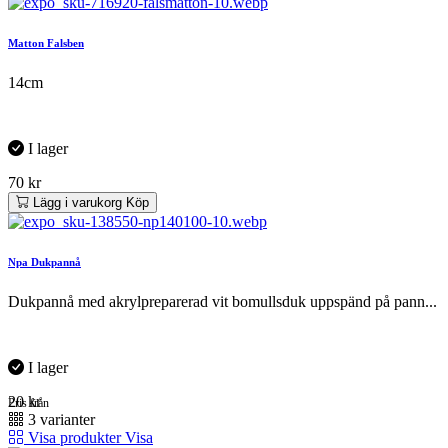
Matton Falsben
14cm
I lager
70
kr
Lägg i varukorg
Köp
Npa Dukpannå
Dukpannå med akrylpreparerad vit bomullsduk uppspänd på pann...
I lager
20
kr
Pris från
3 varianter
Visa produkter
Visa