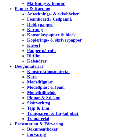
Märkning & kontor
Papper & Kartong
Antecknings- & skissböcker
Foamboard / Cellpannå
Hobbypapper
Kartong
Konstnärspapper & block
Kopierings- & skrivarpapper
Kuvert
Papper på rulle
Ritfilm
Kalendrar
Designmaterial
Konstruktionsmaterial
Kork
Modellfigurer
Modellplast & foam
Modelltillbehör
Pinnar & Stickor
Skärverktyg
Tejp & Lim
Transparent & färgad plast
Trämaterial
Presentation & Förvaring
Dokumentboxar
Förvaring