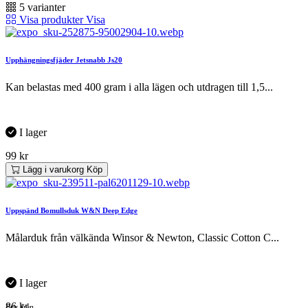
5 varianter
Visa produkter
Visa
Upphängningsfjäder Jetsnabb Js20
Kan belastas med 400 gram i alla lägen och utdragen till 1,5...
I lager
99
kr
Lägg i varukorg
Köp
Uppspänd Bomullsduk W&N Deep Edge
Målarduk från välkända Winsor & Newton, Classic Cotton C...
I lager
86
kr
Pris från