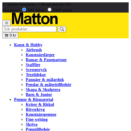
Snabba leveranser
Betala som du vill
Visa priser:
Inkl. moms
Exkl. moms
0
kr
Konst & Hobby
Airbrush
Konstnärsfärger
Ramar & Passepartout
Stafflier
Screentryck
Textildekor
Pannåer & målarduk
Penslar & måleritillbehör
Skapa & Skulptera
Barn & Junior
Pennor & Ritmaterial
Kritor & Ritkol
Ritverktyg
Konstnärspennor
Fine writing
Skriva
Penntillbehör