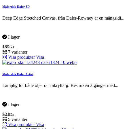
Målarduk Daler 3D
Deep Edge Stretched Canvas, från Daler-Rowney är en mångsidi...
I lager
169
kr
Pris från
7 varianter
Visa produkter
Visa
Målarduk Daler Artist
Lämplig för både olje- och akrylfärg. Bestruken 3 gånger med...
I lager
52
kr
Pris från
5 varianter
Visa produkter
Visa