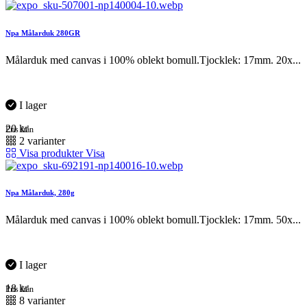
Npa Målarduk 280GR
Målarduk med canvas i 100% oblekt bomull.Tjocklek: 17mm. 20x...
I lager
20
kr
Pris från
2 varianter
Visa produkter
Visa
Npa Målarduk, 280g
Målarduk med canvas i 100% oblekt bomull.Tjocklek: 17mm. 50x...
I lager
18
kr
Pris från
8 varianter