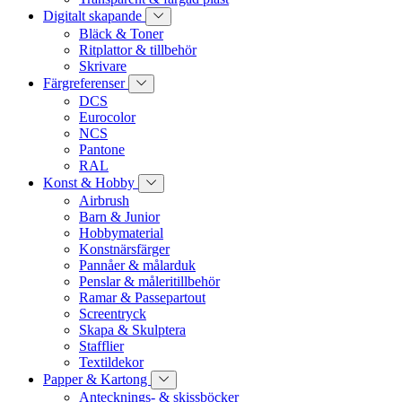
Digitalt skapande
Bläck & Toner
Ritplattor & tillbehör
Skrivare
Färgreferenser
DCS
Eurocolor
NCS
Pantone
RAL
Konst & Hobby
Airbrush
Barn & Junior
Hobbymaterial
Konstnärsfärger
Pannåer & målarduk
Penslar & måleritillbehör
Ramar & Passepartout
Screentryck
Skapa & Skulptera
Stafflier
Textildekor
Papper & Kartong
Antecknings- & skissböcker