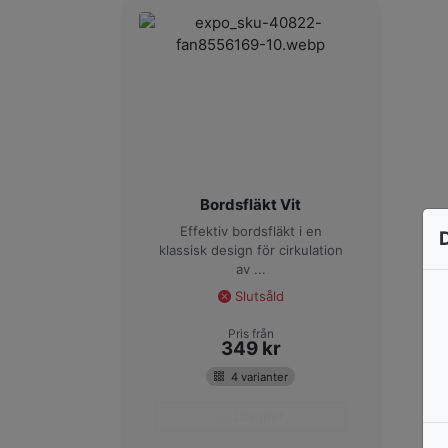
Bordsfläkt Vit
Effektiv bordsfläkt i en
klassisk design för cirkulation
av ...
Slutsåld
Pris från
349
kr
4 varianter
Läs mer