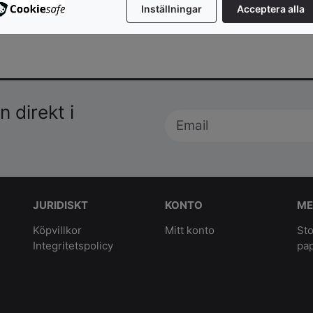
Inställningar
Acceptera alla
 direkt i
JURIDISKT
KONTO
ME
Köpvillkor
Mitt konto
Sto
Integritetspolicy
pa