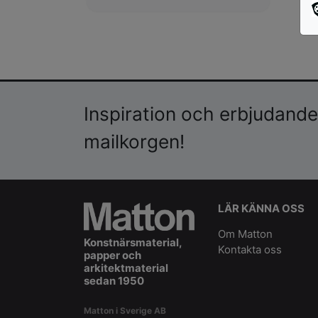
Inspiration och erbjudanden
mailkorgen!
LÄR KÄNNA OSS
Om Matton
Konstnärsmaterial,
Kontakta oss
papper och
arkitektmaterial
sedan 1950
Matton i Sverige AB