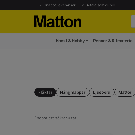
Snabba leveranser
Betala som du vill
Konst & Hobby
Pennor & Ritmaterial
Fläktar
Hängmappar
Ljusbord
Mattor
Endast ett sökresultat