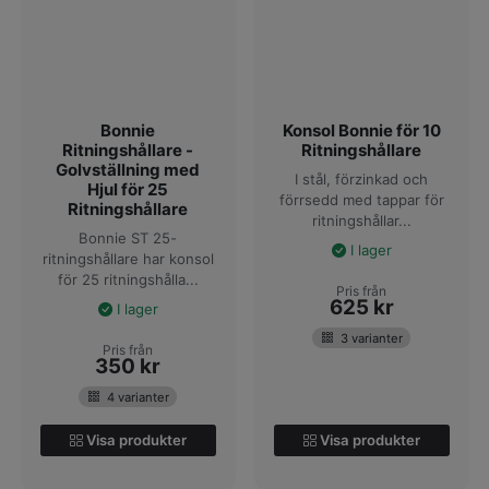
Bonnie
Konsol Bonnie för 10
Ritningshållare -
Ritningshållare
Golvställning med
I stål, förzinkad och
Hjul för 25
förrsedd med tappar för
Ritningshållare
ritningshållar...
Bonnie ST 25-
I lager
ritningshållare har konsol
för 25 ritningshålla...
Pris från
625
kr
I lager
3 varianter
Pris från
350
kr
4 varianter
Visa produkter
Visa produkter