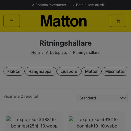
Snabba leveranser
Betala som du vill
Ritningshållare
Hem
/
Arbetsplats
/
Ritningshållare
Fläktar
Hängmappar
Ljusbord
Mattor
Musmattor
Visar alla 2 resultat