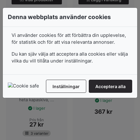
Denna webbplats använder cookies
Vi använder cookies för att förbättra din upplevelse,
för statistik och för att visa relevanta annonser.
Du kan sjäv välja att acceptera alla cookies eller välja
vilka du vill tillåta under inställningar.
Foamboard/Cellpann
Kapa-Fix 5MM
å, Vit (Självhäftande)
1 Sida Häftande, 70 x
Inställningar
Acceptera alla
Kärt barn har många
100cm
namn, denna produkt kan
heta kapaskiva, ...
I lager
I lager
367
kr
Pris från
27
kr
3 varianter