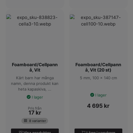
Foamboard/Cellpann
Foamboard/Cellpann
å, Vit
å, Vit (20 st)
Kärt barn har många
5 mm, 100 x 140 cm
namn, denna produkt kan
heta kapaskiva, ...
I lager
I lager
4 695
kr
Pris från
17
kr
8 varianter
Visa produkter
Lägg i varukorg