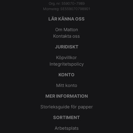
Org. nr: 559070-7989
Momsreg: SE559070798901
LÄR KÄNNA OSS
Om Matton
Kontakta oss
JURIDISKT
Köpvillkor
Integritetspolicy
KONTO
Mitt konto
MER INFORMATION
Storleksguide för papper
SORTIMENT
Arbetsplats