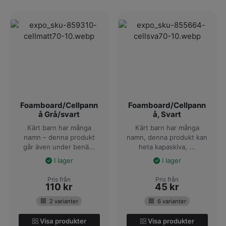
Foamboard/Cellpann
Foamboard/Cellpann
å Grå/svart
å, Svart
Kärt barn har många
Kärt barn har många
namn – denna produkt
namn, denna produkt kan
går även under benä...
heta kapaskiva, ...
I lager
I lager
Pris från
Pris från
110
kr
45
kr
2 varianter
6 varianter
Visa produkter
Visa produkter