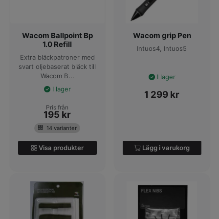
Wacom Ballpoint Bp
Wacom grip Pen
1.0 Refill
Intuos4, Intuos5
Extra bläckpatroner med
svart oljebaserat bläck till
Wacom B...
I lager
I lager
1 299
kr
Pris från
195
kr
14 varianter
Visa produkter
Lägg i varukorg