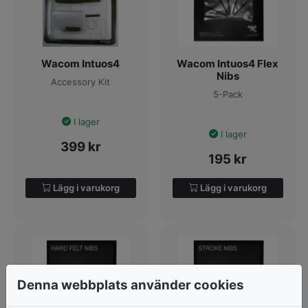
Wacom Intuos4
Wacom Intuos4 Flex
Nibs
Accessory Kit
5-Pack
I lager
I lager
399
kr
195
kr
Lägg i varukorg
Lägg i varukorg
Denna webbplats använder cookies