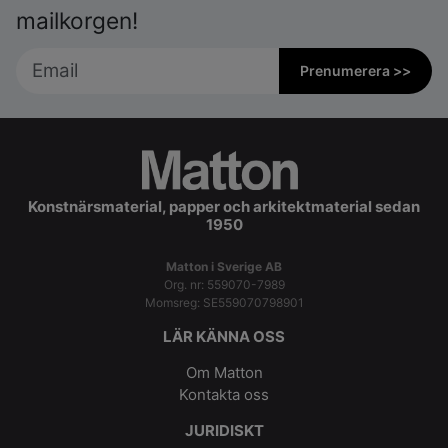
mailkorgen!
Prenumerera >>
Konstnärsmaterial, papper och arkitektmaterial sedan
1950
Matton i Sverige AB
Org. nr: 559070-7989
Momsreg: SE559070798901
LÄR KÄNNA OSS
Om Matton
Kontakta oss
JURIDISKT