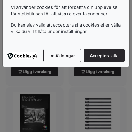
Vi använder cookies för att förbättra din upplevelse,
för statistik och för att visa relevanta annonser.
Wacom Intuos4 Hard
Wacom Intuos4
Felt Nibs
Stroke Pen Nibs
Du kan sjäv välja att acceptera alla cookies eller välja
vilka du vill tillåta under inställningar.
5-Pack
5-Pack
I lager
I lager
Inställningar
Acceptera alla
132
kr
295
kr
Lägg i varukorg
Lägg i varukorg