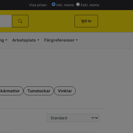
Visa priser:
Inkl. moms
Exkl. moms
0
kr
ing
Arbetsplats
Färgreferenser
Skärmattor
Tumstockar
Vinklar