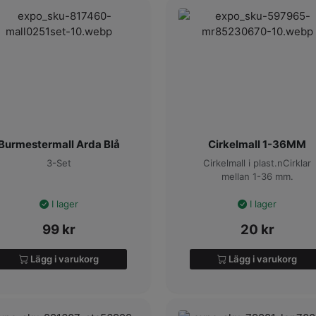
Burmestermall Arda Blå
Cirkelmall 1-36MM
3-Set
Cirkelmall i plast.nCirklar
mellan 1-36 mm.
I lager
I lager
99
kr
20
kr
Lägg i varukorg
Lägg i varukorg