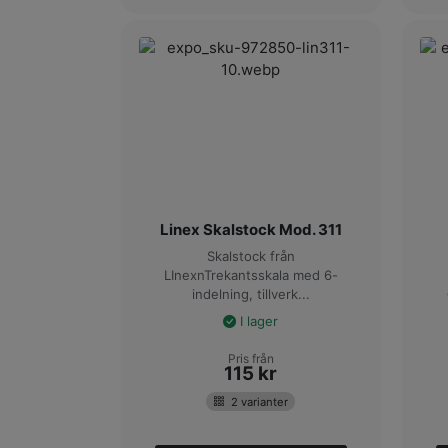
Linex Skalstock Mod. 311
Skalstock från
LInexnTrekantsskala med 6-
indelning, tillverk...
I lager
Pris från
115
kr
2 varianter