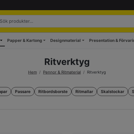
Papper & Kartong
Designmaterial
Presentation & Förvar
Ritverktyg
Hem
/
Pennor & Ritmaterial
/
Ritverktyg
ppar
Passare
Ritbordsborste
Ritmallar
Skalstockar