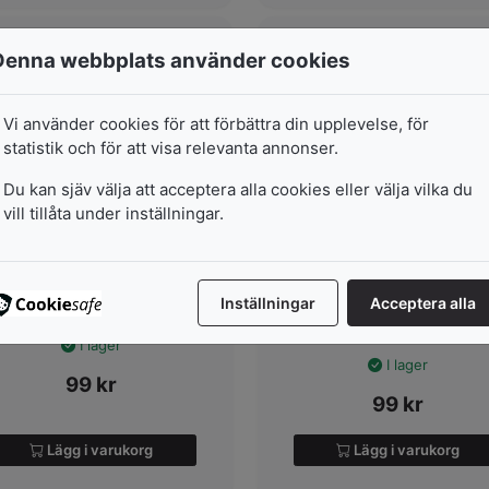
Denna webbplats använder cookies
Vi använder cookies för att förbättra din upplevelse, för
statistik och för att visa relevanta annonser.
Du kan sjäv välja att acceptera alla cookies eller välja vilka du
vill tillåta under inställningar.
Linex Cirkelmall 1118S
Linex Kombinationsmal
1270S
ed tuschknoppar. För penna
Med tuschknoppar. För pen
,5 mm. Innehåller 22 utvalda
Inställningar
Acceptera alla
0,5 mm. Innehåller de
ci...
geometrisk...
I lager
I lager
99
kr
99
kr
Lägg i varukorg
Lägg i varukorg