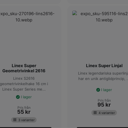
Linex Super
Linex Super Linjal
Geometrivinkel 2616
Linex legendariska superlinj
Linex S2616
har en unik antiglidprincip, .
geometrivinkelhake 16 cm i
Linex Super Series me...
I lager
I lager
Pris från
95
kr
Pris från
55
kr
4 varianter
3 varianter