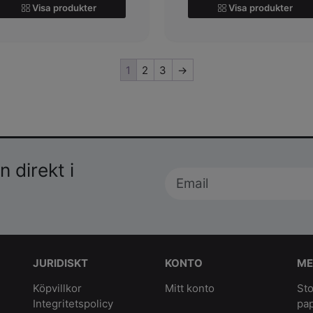
Visa produkter
Visa produkter
1
2
3
→
 direkt i
JURIDISKT
KONTO
ME
Köpvillkor
Mitt konto
Sto
Integritetspolicy
pa