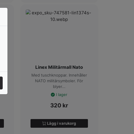
l
Linex Militärmall Nato
Med tuschknoppar. Innehåller
na
NATO militärsymboler. För
blyer...
I lager
320
kr
Lägg i varukorg