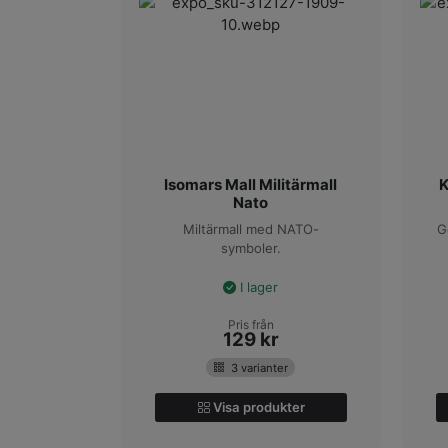
Isomars Mall Militärmall
K
Nato
Miltärmall med NATO-
G
symboler.
I lager
Pris från
129
kr
3 varianter
Visa produkter