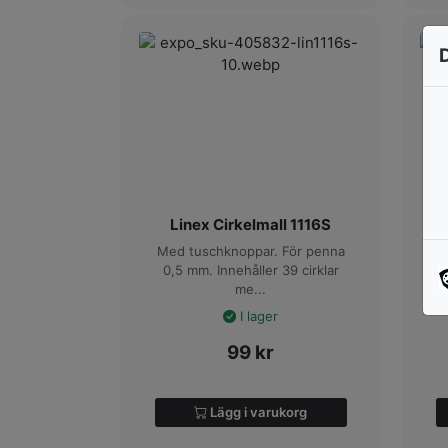
Linex Cirkelmall 1116S
Med tuschknoppar. För penna
M
0,5 mm. Innehåller 39 cirklar
0
me...
I lager
99
kr
Lägg i varukorg