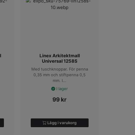
l
Linex Arkitektmall
Universal 1258S
Med tuschknoppar. För penna
0,35 mm och stiftpenna 0,5
mm. I...
I lager
99
kr
Lägg i varukorg