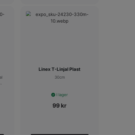
Linex T-Linjal Plast
al
30cm
..
I lager
99
kr