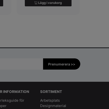
Lägg i varukorg
Prenumerera >>
R INFORMATION
SORTIMENT
rleksguide för
Arbetsplats
pper
Designmaterial