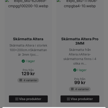
Skärmatta Altera
Skärmatta Altera Pro
3MM
Skärmatta Altera i storlek
Skärmatta från
100x200cm.nSkärmattan
Altera.nAltera-
är 3mm tjoc...
skärmattorna finns i 4
I lager
olika m...
I lager
Pris från
129
kr
Pris från
4 varianter
99
kr
4 varianter
Visa produkter
Visa produkter