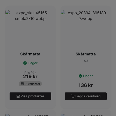
har ett stort sortiment av skärmattor för alla ändamål. Utforska
vårt sortiment nedan
och tveka inte på att kontakta oss om du har några frågor! Hitta
en skärmatta i självläkande material redan idag.
Skärmatta
Skärmatta
A3
I lager
Pris från
219
kr
I lager
3 varianter
136
kr
Visa produkter
Lägg i varukorg