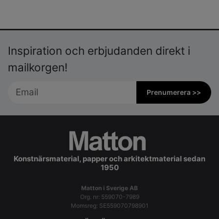
Inspiration och erbjudanden direkt i
mailkorgen!
Prenumerera >>
Konstnärsmaterial, papper och arkitektmaterial sedan
1950
Matton i Sverige AB
Org. nr: 559070-7989
Momsreg: SE559070798901