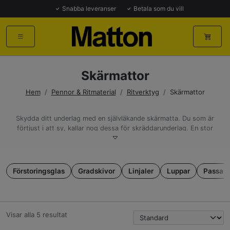
Snabba leveranser
Betala som du vill
Skärmattor
Hem
/
Pennor & Ritmaterial
/
Ritverktyg
/
Skärmattor
Skydda ditt underlag med en självläkande skärmatta. Du som är
förtjust i att sy, kallar nog dessa för skräddarunderlag. En stor
skärmatta är även perfekt att använda som skrivbordsunderlägg
– perfekt när du håller på med din hobby.
Skärmattor i olika storlekar
Förstoringsglas
Gradskivor
Linjaler
Luppar
Passare
Hos oss kan du hitta en skärmatta i A2, A3 och A4-storlek,
samt hitta skärmattor i olika färger.
Välj den modell som passar just din hobby bäst. Har du behov
av stora skärmattor, så har vi det med!
Visar alla 5 resultat
Välj och vraka bland skärmattor ur ett stort sortiment. Matton