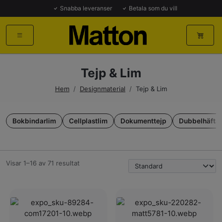
Snabba leveranser
Betala som du vill
Tejp & Lim
Hem
/
Designmaterial
/
Tejp & Lim
Bokbindarlim
Cellplastlim
Dokumenttejp
Dubbelhäftan
Visar 1–16 av 71 resultat