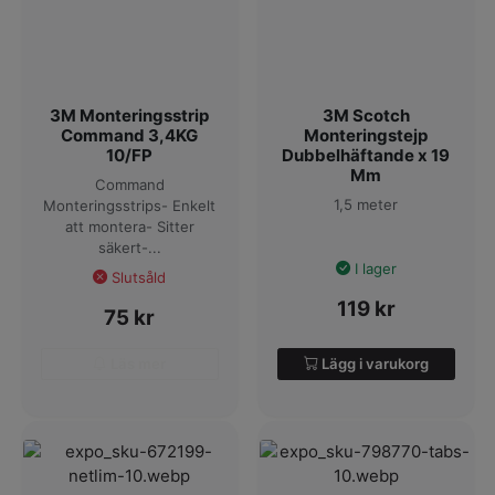
3M Monteringsstrip
3M Scotch
Command 3,4KG
Monteringstejp
10/FP
Dubbelhäftande x 19
Mm
Command
1,5 meter
Monteringsstrips- Enkelt
att montera- Sitter
säkert-...
I lager
Slutsåld
119
kr
75
kr
Läs mer
Lägg i varukorg