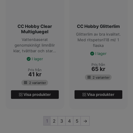
CC Hobby Clear
CC Hobby Glitterlim
Multigluegel
Glitterlim av bra kvalitet.
Vattenbaserat
Med ritspetsn118 ml/ 1
genomskinligt limnBlir
flaska
klar, tvättbar och star...
I lager
I lager
Pris från
65
kr
Pris från
41
kr
2 varianter
2 varianter
Visa produkter
Visa produkter
1
2
3
4
5
→