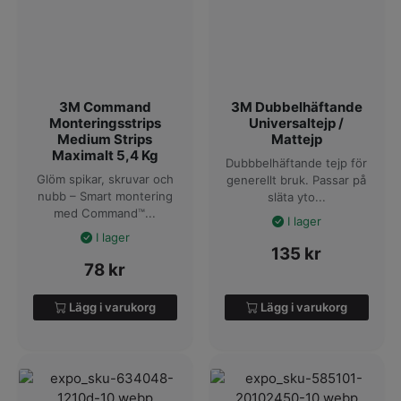
3M Command
3M Dubbelhäftande
Monteringsstrips
Universaltejp /
Medium Strips
Mattejp
Maximalt 5,4 Kg
Dubbbelhäftande tejp för
Glöm spikar, skruvar och
generellt bruk. Passar på
nubb – Smart montering
släta yto...
med Command™...
I lager
I lager
135
kr
78
kr
Lägg i varukorg
Lägg i varukorg