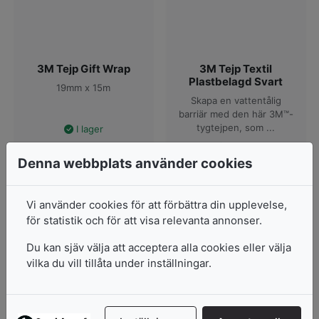
3M Tejp Gift Wrap
3M Tejp Textil
Plastbelagd Svart
19mm x 15m
Skapa en vattentålig
barriär med den här 3M™-
tygtejpen, som ...
I lager
I lager
72
kr
Denna webbplats använder cookies
Pris från
689
kr
Vi använder cookies för att förbättra din upplevelse,
2 varianter
för statistik och för att visa relevanta annonser.
Lägg i varukorg
Visa produkter
Du kan sjäv välja att acceptera alla cookies eller välja
vilka du vill tillåta under inställningar.