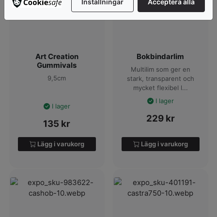
Inställningar
Acceptera alla
Art Creation
Bokbindarlim
Gummivals
Multilim som ger en
9,5cm
stark, transparent och
mycket flexibel l...
I lager
I lager
229
kr
135
kr
Lägg i varukorg
Lägg i varukorg