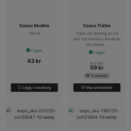
Casco Skollim
Casco Trälim
100 ml
Trälim för limning av trä
mot trä inomhus.Används
vid snicke...
I lager
I lager
43
kr
Pris från
59
kr
2 varianter
Lägg i varukorg
Visa produkter