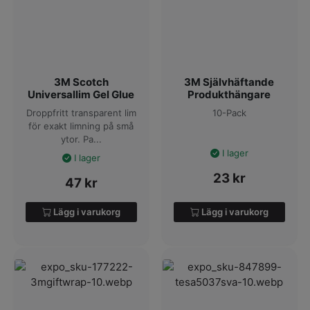
3M Scotch
3M Självhäftande
Universallim Gel Glue
Produkthängare
Droppfritt transparent lim
10-Pack
för exakt limning på små
ytor. Pa...
I lager
I lager
23
kr
47
kr
Lägg i varukorg
Lägg i varukorg