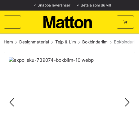
Snabba leveranser
Betala som du vill
Hem
Designmaterial
Tejp & Lim
Bokbindarlim
Bokbindarli
Föregående
Näst