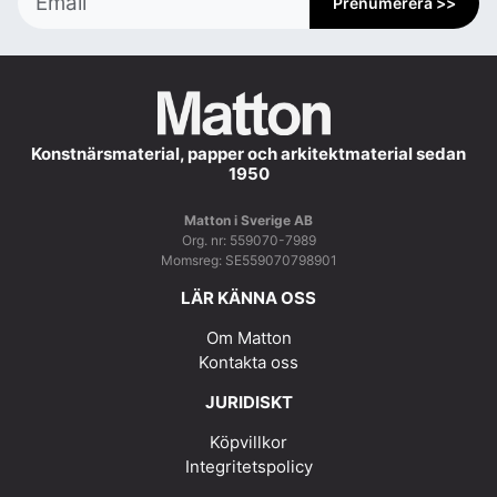
Prenumerera >>
Konstnärsmaterial, papper och arkitektmaterial sedan
1950
Matton i Sverige AB
Org. nr: 559070-7989
Momsreg: SE559070798901
LÄR KÄNNA OSS
Om Matton
Kontakta oss
JURIDISKT
Köpvillkor
Integritetspolicy