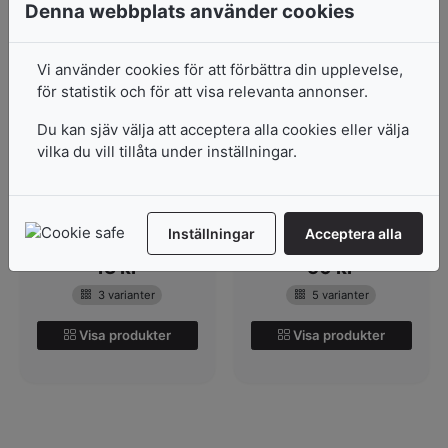
Denna webbplats använder cookies
Vi använder cookies för att förbättra din upplevelse,
för statistik och för att visa relevanta annonser.
Bokträ Fyrkantlist
Mdf-Skiva
Du kan sjäv välja att acceptera alla cookies eller välja
Fyrkantslist i bokträ.nBok
En MDF-skiva speciellt
vilka du vill tillåta under inställningar.
är ett hårt och
anpassad och mycket
formbeständigt tr...
lämpad för modell...
I lager
I lager
Inställningar
Acceptera alla
Pris från
Pris från
13
kr
50
kr
3 varianter
5 varianter
Visa produkter
Visa produkter