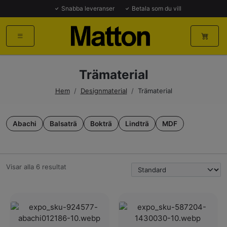
Snabba leveranser
Betala som du vill
Trämaterial
Hem
/
Designmaterial
/
Trämaterial
Abachi
Balsaträ
Bokträ
Lindträ
MDF
Visar alla 6 resultat