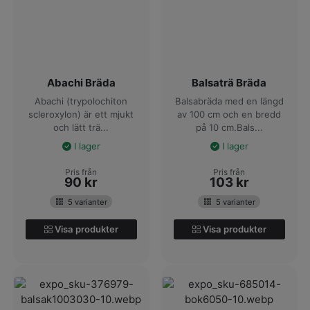
Abachi Bräda
Balsaträ Bräda
Abachi (trypolochiton
Balsabräda med en längd
scleroxylon) är ett mjukt
av 100 cm och en bredd
och lätt trä...
på 10 cm.Bals...
I lager
I lager
Pris från
Pris från
90
kr
103
kr
5 varianter
5 varianter
Visa produkter
Visa produkter