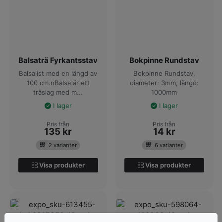
Balsaträ Fyrkantsstav
Bokpinne Rundstav
Balsalist med en längd av
Bokpinne Rundstav,
100 cm.nBalsa är ett
diameter: 3mm, längd:
träslag med m...
1000mm
I lager
I lager
Pris från
Pris från
135
kr
14
kr
2 varianter
6 varianter
Visa produkter
Visa produkter