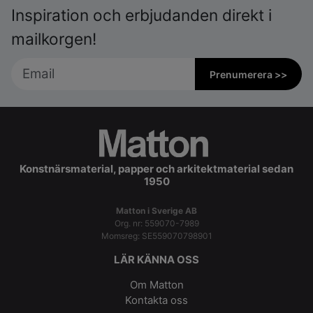
Inspiration och erbjudanden direkt i
mailkorgen!
Prenumerera >>
Konstnärsmaterial, papper och arkitektmaterial sedan
1950
Matton i Sverige AB
Org. nr: 559070-7989
Momsreg: SE559070798901
LÄR KÄNNA OSS
Om Matton
Kontakta oss