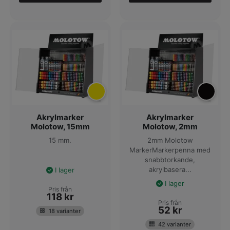
Akrylmarker
Akrylmarker
Molotow, 15mm
Molotow, 2mm
15 mm.
2mm Molotow
MarkerMarkerpenna med
snabbtorkande,
akrylbasera...
I lager
I lager
Pris från
118
kr
Pris från
52
kr
18 varianter
42 varianter