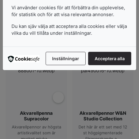
I lager
Vi använder cookies för att förbättra din upplevelse,
Pris från
48
kr
Pris från
för statistik och för att visa relevanta annonser.
16
kr
76 varianter
Du kan sjäv välja att acceptera alla cookies eller välja
54 varianter
vilka du vill tillåta under inställningar.
Visa produkter
Visa produkter
Inställningar
Acceptera alla
Akvarellpenna
Akvarellpennor W&N
Supracolor
Studio Collection
Akvarellpennor av högsta
Det här är ett set med 12
artistkvalitet som är
st högpigmenterade
mycket mjuka ...
färgsprakande a...