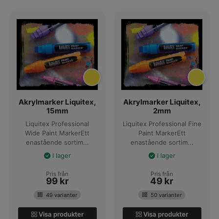
pennor till skolan,
har vi vad du söker. Vi har även alla tillbehör du kan tänkas
behöva, såsom pennvässare, blyertsstift, pennfodral m.m.
Köp pennor online via Matton idag, vi har alltid snabba
leveranser från vårt eget lager!
Akrylmarker Liquitex,
Akrylmarker Liquitex,
15mm
2mm
Liquitex Professional
Liquitex Professional Fine
Wide Paint MarkerEtt
Paint MarkerEtt
enastående sortim...
enastående sortim...
I lager
I lager
Pris från
Pris från
99
kr
49
kr
49 varianter
50 varianter
Visa produkter
Visa produkter