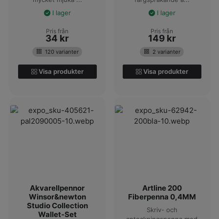
I lager
I lager
Pris från
Pris från
34
kr
149
kr
120 varianter
2 varianter
Visa produkter
Visa produkter
Akvarellpennor
Artline 200
Winsor&newton
Fiberpenna 0,4MM
Studio Collection
Skriv- och
Wallet-Set
anteckningspenna med