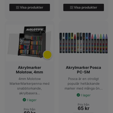
Visa produkter
Visa produkter
Akrylmarker
Akrylmarker Posca
Molotow, 4mm
PC-5M
4mm Molotow
Posca är en otroligt
MarkerMarkerpenna med
populär heltäckande
snabbtorkande,
marker med många ön...
akrylbasera...
I lager
I lager
Pris från
65
kr
Pris från