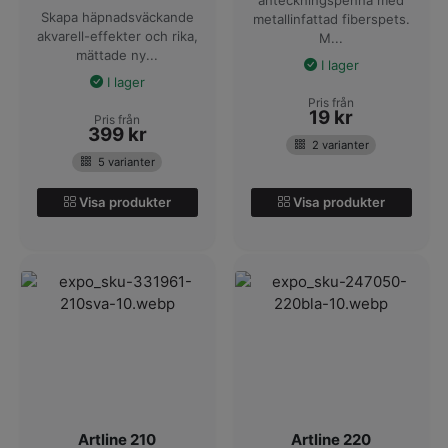
Skapa häpnadsväckande
metallinfattad fiberspets.
akvarell-effekter och rika,
M...
mättade ny...
I lager
I lager
Pris från
19
kr
Pris från
399
kr
2 varianter
5 varianter
Visa produkter
Visa produkter
Artline 210
Artline 220