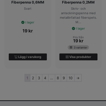
Fiberpenna 0,6MM
Fiberpenna 0,2MM
Svart
Skriv- och
anteckningspenna med
metallinfattad fiberspets.
M...
I lager
I lager
19
kr
Pris från
19
kr
3 varianter
Lägg i varukorg
Visa produkter
1
2
3
4
…
8
9
10
→