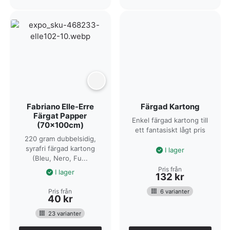
Fabriano Elle-Erre
Färgad Kartong
Färgat Papper
Enkel färgad kartong till
(70x100cm)
ett fantasiskt lågt pris
220 gram dubbelsidig,
syrafri färgad kartong
I lager
(Bleu, Nero, Fu...
Pris från
I lager
132
kr
Pris från
6 varianter
40
kr
23 varianter