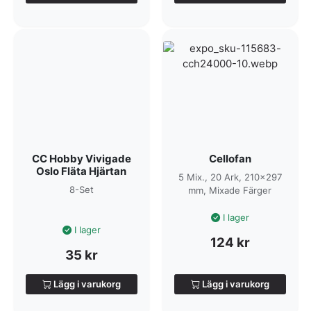
CC Hobby Vivigade
Cellofan
Oslo Fläta Hjärtan
5 Mix., 20 Ark, 210×297
8-Set
mm, Mixade Färger
I lager
I lager
124
kr
35
kr
Lägg i varukorg
Lägg i varukorg