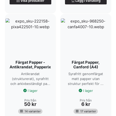
Visa produkter
Lägg i varukorg
Färgat Papper -
Färgat Papper,
Antikrandat, Papperix
Canford (A4)
Antikrandat
Syrafritt genomfärgat
(strukturerat), syrafritt
matt papper utan
och arkivbeständigt pa...
struktur perfekt för ...
I lager
I lager
Pris från
Pris från
50
kr
6
kr
14 varianter
17 varianter