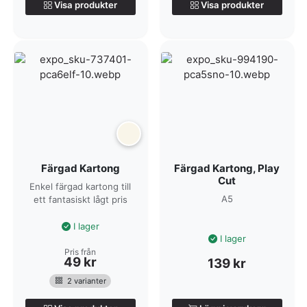
Visa produkter
Visa produkter
Färgad Kartong
Färgad Kartong, Play
Cut
Enkel färgad kartong till
A5
ett fantasiskt lågt pris
I lager
I lager
Pris från
49
kr
139
kr
2 varianter