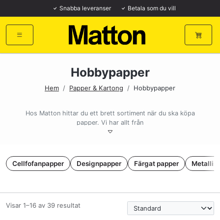
Snabba leveranser
Betala som du vill
Hobbypapper
Hem
/
Papper & Kartong
/
Hobbypapper
Hos Matton hittar du ett brett sortiment när du ska köpa
papper. Vi har allt från
mönstrat papper till skissblock i vårt sortiment.
Köp papper för alla tillfällen
Är du ute efter ett hårt och tjockt papper, skrivpapper eller
Cellfofanpapper
Designpapper
Färgat papper
Metallis
rutigt papper? Eller mer
åt pysselpapper så som akvarellpapper, färgat papper eller
skisspapper?
Det finns något för alla hos Matton.
Visar 1–16 av 39 resultat
Snabb leverans vid beställningar