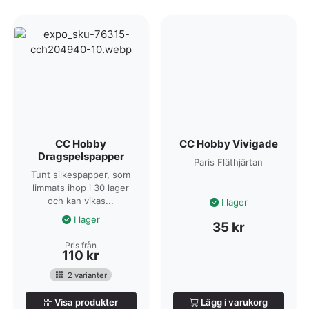
Hos oss på Matton handlar du alltid till bra pris, ur ett brett
utbud och med snabb leverans. Bläddra bland vårt sortiment
och beställ din önskade vara redan idag!
CC Hobby
CC Hobby Vivigade
Dragspelspapper
Paris Fläthjärtan
Tunt silkespapper, som
limmats ihop i 30 lager
och kan vikas...
I lager
I lager
35
kr
Pris från
110
kr
2 varianter
Visa produkter
Lägg i varukorg