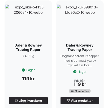
Daler & Rowney
Daler & Rowney
Tracing Paper
Tracing Paper
A4, 60g
Högtransparent ritpapper
med sidenmatt yta av
mycket fin kva...
I lager
I lager
119
kr
Pris från
119
kr
3 varianter
Lägg i varukorg
Visa produkter