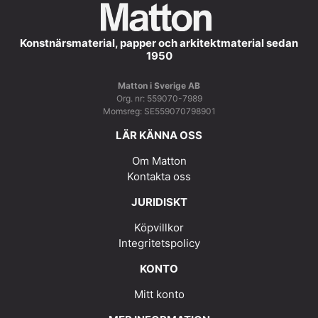
Konstnärsmaterial, papper och arkitektmaterial sedan
1950
Matton i Sverige AB
Org. nr: 559070-7989
Momsreg: SE559070798901
LÄR KÄNNA OSS
Om Matton
Kontakta oss
JURIDISKT
Köpvillkor
Integritetspolicy
KONTO
Mitt konto