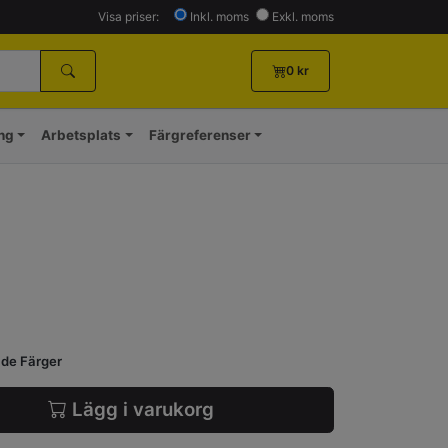
Visa priser:
Inkl. moms
Exkl. moms
0
kr
ing
Arbetsplats
Färgreferenser
ade Färger
Lägg i varukorg