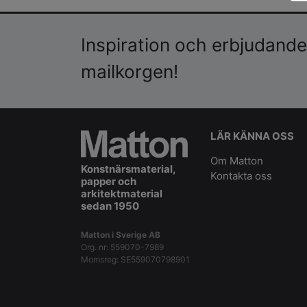
Inspiration och erbjudanden
mailkorgen!
LÄR KÄNNA OSS
Om Matton
Konstnärsmaterial,
Kontakta oss
papper och
arkitektmaterial
sedan 1950
Matton i Sverige AB
Org. nr: 559070-7989
Momsreg: SE559070798901