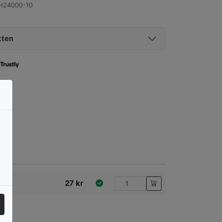
H24000-10
kten
27
kr