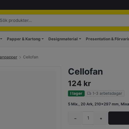
Papper & Kartong
Designmaterial
Presentation & Förvar
fanpapper
Cellofan
Cellofan
124
kr
I lager
1-3 arbetsdagar
5 Mix., 20 Ark, 210×297 mm, Mix
−
+