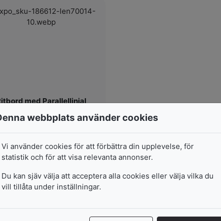
itbord med Parallellinjal
50 x 70cm
Denna webbplats använder cookies
I lager
Vi använder cookies för att förbättra din upplevelse, för
statistik och för att visa relevanta annonser.
2 399
kr
Du kan sjäv välja att acceptera alla cookies eller välja vilka du
vill tillåta under inställningar.
Lägg i varukorg