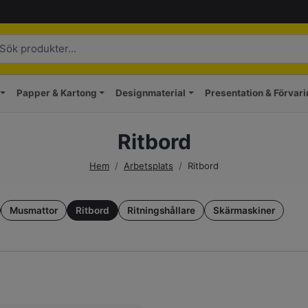
Papper & Kartong
Designmaterial
Presentation & Förvar
Ritbord
Hem
/
Arbetsplats
/
Ritbord
Musmattor
Ritbord
Ritningshållare
Skärmaskiner