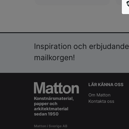
Inspiration och erbjudanden
mailkorgen!
LÄR KÄNNA OSS
Om Matton
Konstnärsmaterial,
Kontakta oss
papper och
arkitektmaterial
sedan 1950
Matton i Sverige AB