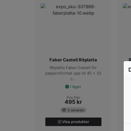
Faber Castell Ritplatta
R
Ritplatta Faber-Castell för
pappersformat upp till 45 x 33
c...
I lager
Pris från
495
kr
5 varianter
Visa produkter