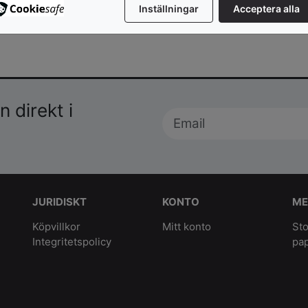
Inställningar
Acceptera alla
 direkt i
JURIDISKT
KONTO
ME
Köpvillkor
Mitt konto
Sto
Integritetspolicy
pa