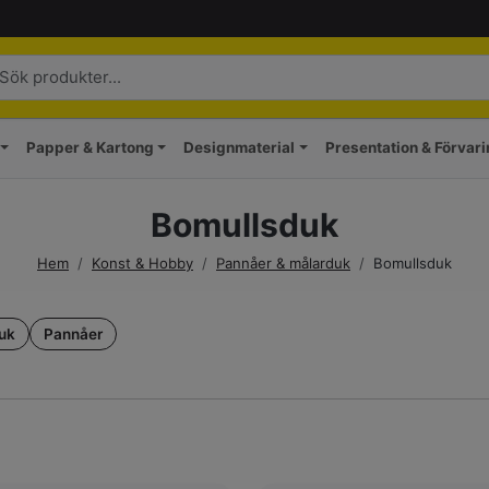
Papper & Kartong
Designmaterial
Presentation & Förvar
Bomullsduk
Hem
/
Konst & Hobby
/
Pannåer & målarduk
/
Bomullsduk
uk
Pannåer