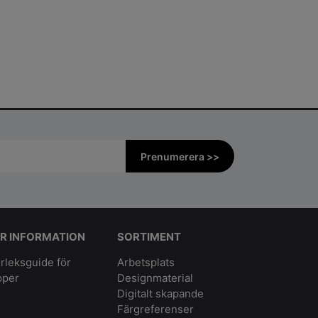
Prenumerera >>
R INFORMATION
SORTIMENT
rleksguide för
Arbetsplats
pper
Designmaterial
Digitalt skapande
Färgreferenser