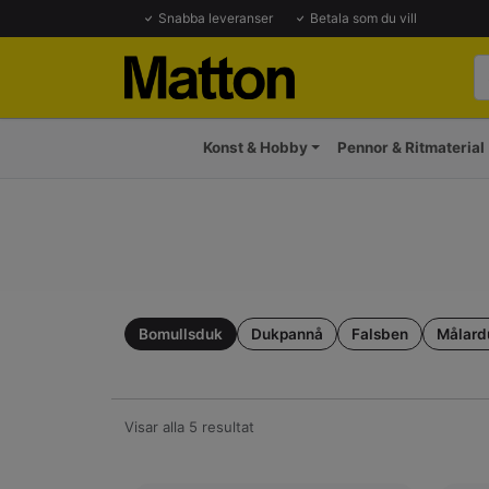
Snabba leveranser
Betala som du vill
Konst & Hobby
Pennor & Ritmaterial
Bomullsduk
Dukpannå
Falsben
Målard
Visar alla 5 resultat