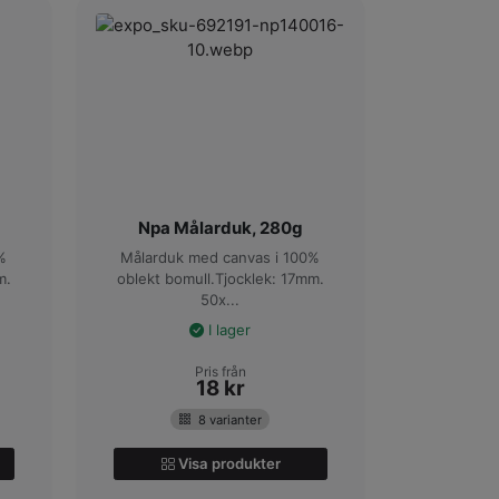
Npa Målarduk, 280g
%
Målarduk med canvas i 100%
m.
oblekt bomull.Tjocklek: 17mm.
50x...
I lager
Pris från
18
kr
8 varianter
Visa produkter