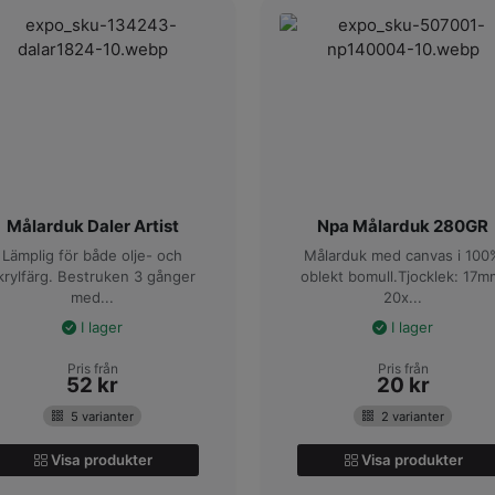
Målarduk Daler Artist
Npa Målarduk 280GR
Lämplig för både olje- och
Målarduk med canvas i 100
krylfärg. Bestruken 3 gånger
oblekt bomull.Tjocklek: 17m
med...
20x...
I lager
I lager
Pris från
Pris från
52
kr
20
kr
5 varianter
2 varianter
Visa produkter
Visa produkter