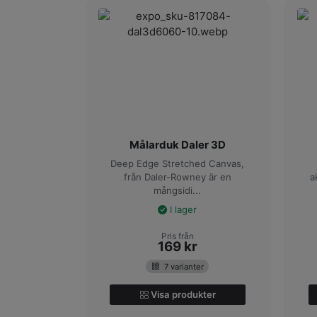
Målarduk Daler 3D
Deep Edge Stretched Canvas,
från Daler-Rowney är en
a
mångsidi...
I lager
Pris från
169
kr
7 varianter
Visa produkter