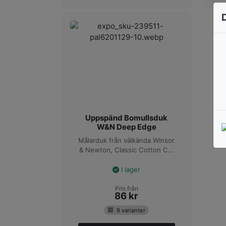
Uppspänd Bomullsduk
W&N Deep Edge
Målarduk från välkända Winsor
& Newton, Classic Cotton C...
I lager
Pris från
86
kr
9 varianter