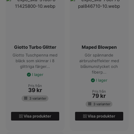
Giotto Turbo Glitter
Maped Blowpen
Giotto Tuschpenna med
Gör spännande
bläck som skimrar i 8
airbrusheffekter med
glittriga färger...
blåsmunstycket och
fiberp...
I lager
I lager
Pris från
39
kr
Pris från
79
kr
3 varianter
3 varianter
Visa produkter
Visa produkter