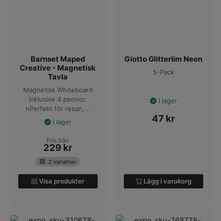
Barnset Maped
Giotto Glitterlim Neon
Creative - Magnetisk
5-Pack
Tavla
Magnetisk Whiteboard
inklusive 4 pennor.
I lager
nPerfekt för resan,...
47
kr
I lager
Pris från
229
kr
2 varianter
Visa produkter
Lägg i varukorg