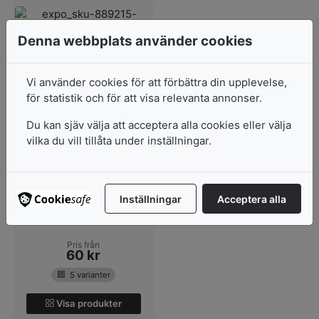
Denna webbplats använder cookies
Vi använder cookies för att förbättra din upplevelse,
för statistik och för att visa relevanta annonser.
Du kan sjäv välja att acceptera alla cookies eller välja
Maped Colorpeps -
Mycket Smart
vilka du vill tillåta under inställningar.
Förkläde!
Elastiskt, långa ärmar,
enkel stängning med
Inställningar
Acceptera alla
kardborrband på ...
I lager
Pris från
60
kr
5 varianter
Visa produkter