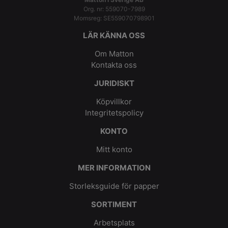
Org. nr: 559070-7989
Momsreg: SE559070798901
LÄR KÄNNA OSS
Om Matton
Kontakta oss
JURIDISKT
Köpvillkor
Integritetspolicy
KONTO
Mitt konto
MER INFORMATION
Storleksguide för papper
SORTIMENT
Arbetsplats