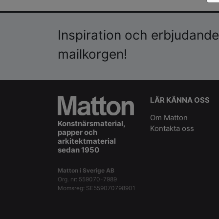
Inspiration och erbjudanden
mailkorgen!
LÄR KÄNNA OSS
Om Matton
Konstnärsmaterial,
Kontakta oss
papper och
arkitektmaterial
sedan 1950
Matton i Sverige AB
Org. nr: 559070-7989
Momsreg: SE559070798901