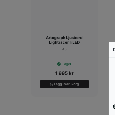
Artograph Ljusbord
Lightracer Ii LED
A3
I lager
1 995
kr
Lägg i varukorg