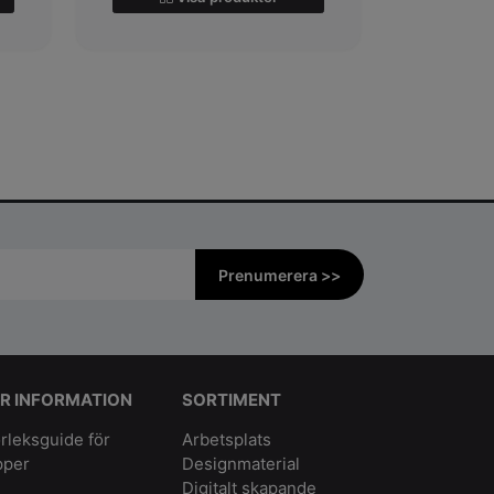
Prenumerera >>
R INFORMATION
SORTIMENT
rleksguide för
Arbetsplats
pper
Designmaterial
Digitalt skapande