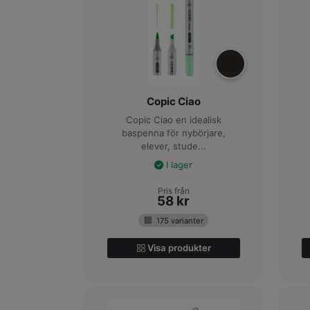
Copic Ciao
Copic Ciao en idealisk
baspenna för nybörjare,
elever, stude...
I lager
Pris från
58
kr
175 varianter
Visa produkter