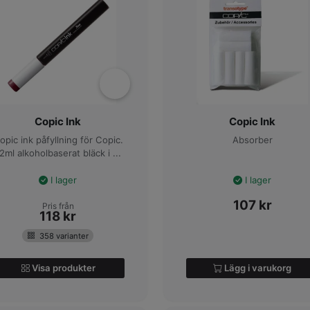
Copic Ink
Copic Ink
opic ink påfyllning för Copic.
Absorber
2ml alkoholbaserat bläck i ...
I lager
I lager
107
kr
Pris från
118
kr
358 varianter
Visa produkter
Lägg i varukorg