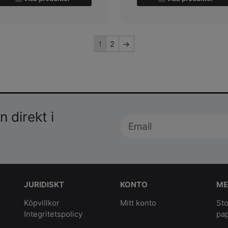
1
2
→
 direkt i
JURIDISKT
KONTO
ME
Köpvillkor
Mitt konto
Sto
Integritetspolicy
pa