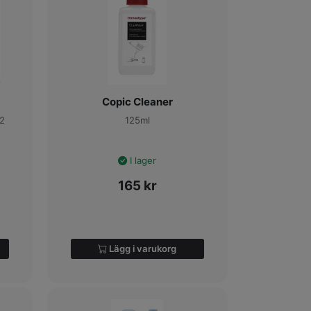
Copic Cleaner
12
125ml
I lager
165
kr
Lägg i varukorg