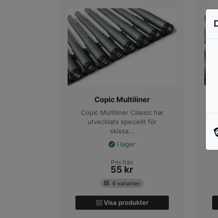
Copic Multiliner
Copic Multiliner Classic har
utvecklats speciellt för
skissa...
I lager
Pris från
55
kr
6 varianter
Visa produkter