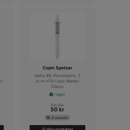
Copic Spetsar
Spets BR, Penselspets, 3
en
st.nn nTill Copic Marker
Classic
I lager
Pris från
50
kr
8 varianter
Visa produkter