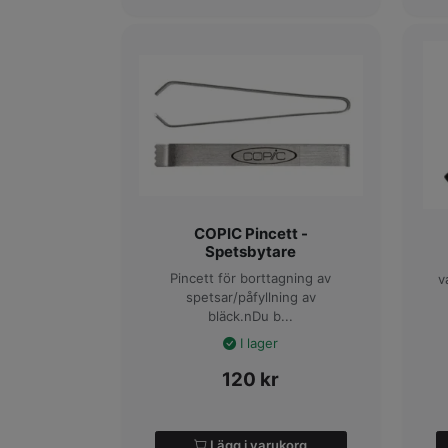
COPIC Pincett -
Spetsbytare
Pincett för borttagning av
v
spetsar/påfyllning av
bläck.nDu b...
I lager
120
kr
Lägg i varukorg