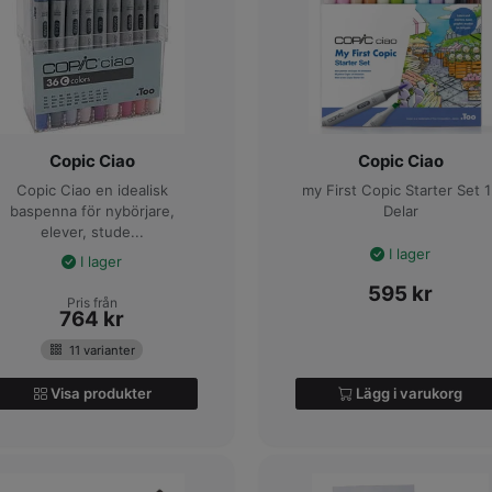
Copic Ciao
Copic Ciao
Copic Ciao en idealisk
my First Copic Starter Set 
baspenna för nybörjare,
Delar
elever, stude...
I lager
I lager
595
kr
Pris från
764
kr
11 varianter
Visa produkter
Lägg i varukorg