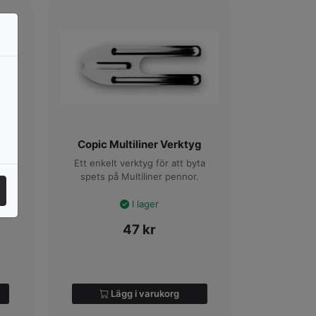
Copic Multiliner Verktyg
ch
Ett enkelt verktyg för att byta
spets på Multiliner pennor.
I lager
47
kr
Lägg i varukorg