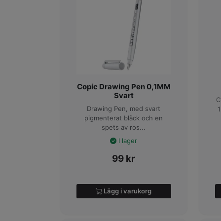
Copic Drawing Pen 0,1MM
Svart
C
Drawing Pen, med svart
1
pigmenterat bläck och en
spets av ros...
I lager
99
kr
Lägg i varukorg