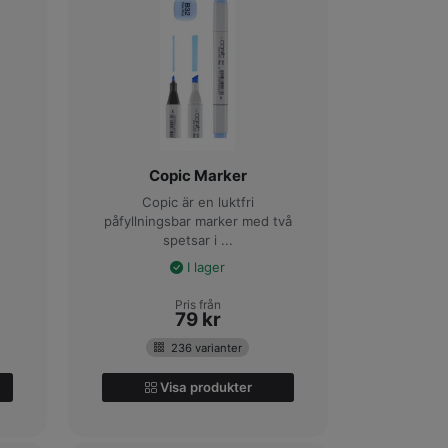
Copic Marker
Copic är en luktfri
påfyllningsbar marker med två
spetsar i ...
I lager
Pris från
79
kr
236 varianter
Visa produkter