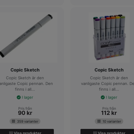
Copic Sketch
Copic Sketch
Copic Sketch är den
Copic Sketch är den
anligaste Copic pennan. Den
vanligaste Copic pennan. D
finns i all...
finns i all...
I lager
I lager
Pris från
Pris från
90
kr
112
kr
359 varianter
10 varianter
Visa produkter
Visa produkter