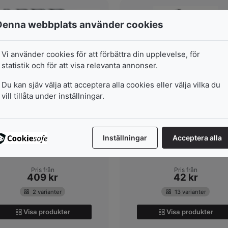
Denna webbplats använder cookies
Vi använder cookies för att förbättra din upplevelse, för
statistik och för att visa relevanta annonser.
Du kan sjäv välja att acceptera alla cookies eller välja vilka du
vill tillåta under inställningar.
Copic Multiliner Classic
Copic Multiliner Sp
Copic Multiliner Classic har
Multiliner SP är ett skriv- o
utvecklats speciellt för
ritinstrument som elegant
skissa...
ko...
Inställningar
Acceptera alla
I lager
I lager
Pris från
Pris från
409
kr
42
kr
2 varianter
13 varianter
Visa produkter
Visa produkter