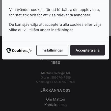
Inspiration och erbjudanden direkt i
Vi använder cookies för att förbättra din upplevelse,
mailkorgen!
för statistik och för att visa relevanta annonser.
Du kan sjäv välja att acceptera alla cookies eller välja
Prenumerera >>
vilka du vill tillåta under inställningar.
Inställningar
Acceptera alla
Konstnärsmaterial, papper och arkitektmaterial sedan
1950
Matton i Sverige AB
Org. nr: 559070-7989
Momsreg: SE559070798901
LÄR KÄNNA OSS
Om Matton
Kontakta oss