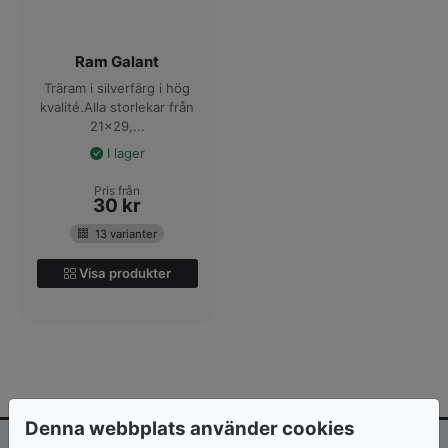
Ram Galant
Träram i silverfärg i hög
kvalité.Alla storlekar från
21x29,...
I lager
Pris från
30
kr
13 varianter
Visa produkter
Denna webbplats använder cookies