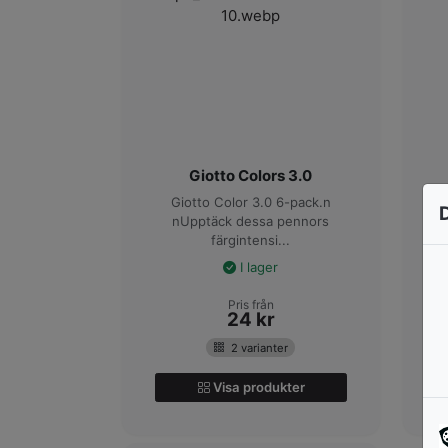
Giotto Colors 3.0
Giotto Color 3.0 6-pack.n
nUpptäck dessa pennors
färgintensi...
I lager
Pris från
24
kr
2 varianter
Visa produkter