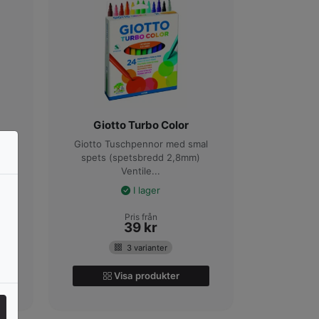
Giotto Turbo Color
Giotto Tuschpennor med smal
spets (spetsbredd 2,8mm)
Ventile...
I lager
Pris från
39
kr
3 varianter
Visa produkter