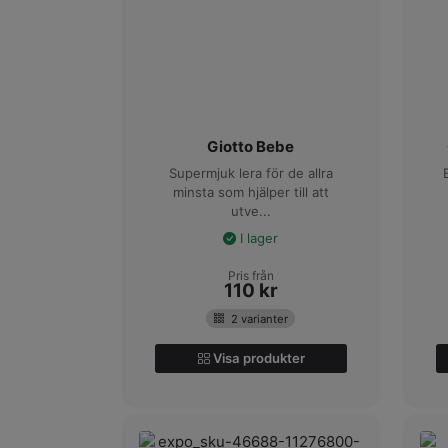
Giotto Bebe
Supermjuk lera för de allra
minsta som hjälper till att
utve...
I lager
Pris från
110
kr
2 varianter
Visa produkter