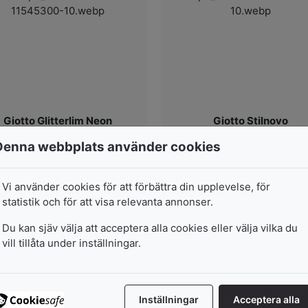
Giotto Glitterlim Neon
Giotto Stilnovo
5-Pack
50-Pack
Denna webbplats använder cookies
I lager
I lager
Vi använder cookies för att förbättra din upplevelse, för
statistik och för att visa relevanta annonser.
47
kr
329
kr
Du kan sjäv välja att acceptera alla cookies eller välja vilka du
vill tillåta under inställningar.
Lägg i varukorg
Lägg i varukorg
Inställningar
Acceptera alla