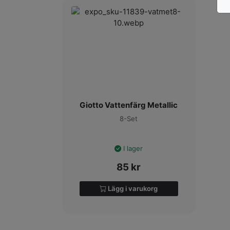
Giotto Vattenfärg Metallic
8-Set
I lager
85
kr
Lägg i varukorg