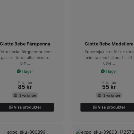
Giotto Bebe Färgpenna
Giotto Bebe Modellera
Extra tjocka färgpennor som
Supermjuk lera för de allra
passar för de allra minsta.
minsta som hjälper till att
Gift...
utve...
I lager
I lager
Pris från
Pris från
85
kr
55
kr
3 varianter
3 varianter
Visa produkter
Visa produkter