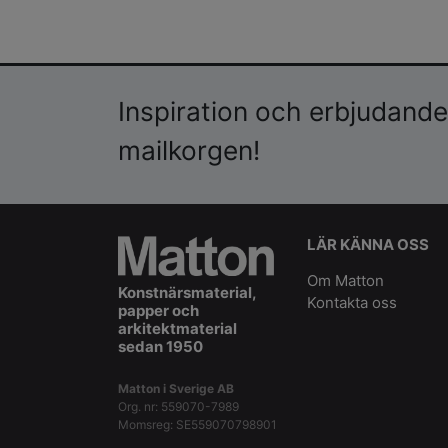
Inspiration och erbjudanden
mailkorgen!
LÄR KÄNNA OSS
Om Matton
Konstnärsmaterial,
Kontakta oss
papper och
arkitektmaterial
sedan 1950
Matton i Sverige AB
Org. nr: 559070-7989
Momsreg: SE559070798901