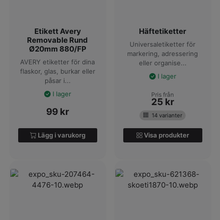
Etikett Avery
Häftetiketter
Removable Rund
Universaletiketter för
Ø20mm 880/FP
markering, adressering
AVERY etiketter för dina
eller organise...
flaskor, glas, burkar eller
I lager
påsar i...
I lager
Pris från
25
kr
99
kr
14 varianter
Lägg i varukorg
Visa produkter