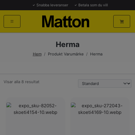
Snabba leveranser
Betala som du vill
Herma
Hem
/
Produkt Varumärke
/
Herma
Visar alla 8 resultat