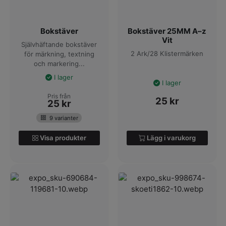
Bokstäver
Bokstäver 25MM A–z
Vit
Självhäftande bokstäver
2 Ark/28 Klistermärken
för märkning, textning
och markering...
I lager
I lager
Pris från
25
kr
25
kr
9 varianter
Visa produkter
Lägg i varukorg