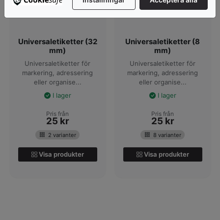
Universaletiketter (32
Universaletiketter (8
mm)
mm)
Universaletiketter för
Universaletiketter för
markering, adressering
markering, adressering
eller organise...
eller organise...
I lager
I lager
Pris från
Pris från
25
kr
25
kr
2 varianter
8 varianter
Visa produkter
Visa produkter