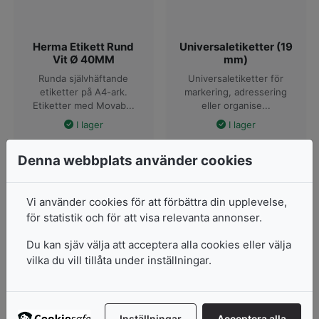
Herma Etikett Rund
Universaletiketter (19
Vit Ø 40MM
mm)
Runda självhäftande
Universaletiketter för
etiketter på A4-ark.
markering, adressering
Etiketter med Movab...
eller organise...
I lager
I lager
Pris från
Pris från
Denna webbplats använder cookies
520
kr
25
kr
3 varianter
13 varianter
Vi använder cookies för att förbättra din upplevelse,
Visa produkter
Visa produkter
för statistik och för att visa relevanta annonser.
Du kan sjäv välja att acceptera alla cookies eller välja
vilka du vill tillåta under inställningar.
Inställningar
Acceptera alla