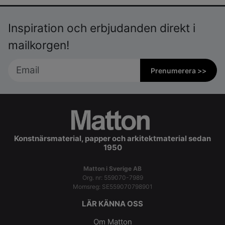
Inspiration och erbjudanden direkt i
mailkorgen!
Prenumerera >>
Konstnärsmaterial, papper och arkitektmaterial sedan
1950
Matton i Sverige AB
Org. nr: 559070-7989
Momsreg: SE559070798901
LÄR KÄNNA OSS
Om Matton