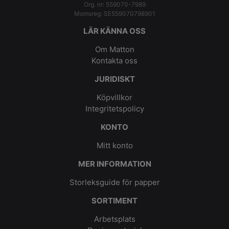
Org. nr: 559070-7989
Momsreg: SE559070798901
LÄR KÄNNA OSS
Om Matton
Kontakta oss
JURIDISKT
Köpvillkor
Integritetspolicy
KONTO
Mitt konto
MER INFORMATION
Storleksguide för papper
SORTIMENT
Arbetsplats