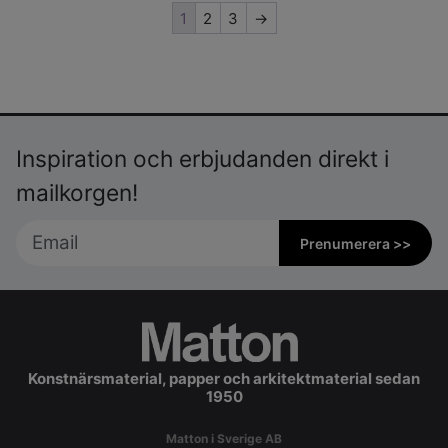
1
2
3
→
Inspiration och erbjudanden direkt i
mailkorgen!
Prenumerera >>
Konstnärsmaterial, papper och arkitektmaterial sedan
1950
Matton i Sverige AB