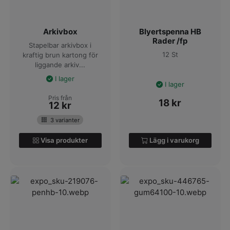
Arkivbox
Blyertspenna HB
Rader /fp
Stapelbar arkivbox i
12 St
kraftig brun kartong för
liggande arkiv...
I lager
I lager
Pris från
18
kr
12
kr
3 varianter
Visa produkter
Lägg i varukorg