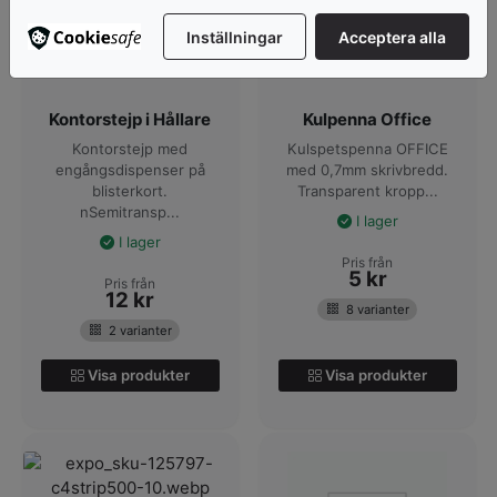
Inställningar
Acceptera alla
Kontorstejp i Hållare
Kulpenna Office
Kontorstejp med
Kulspetspenna OFFICE
engångsdispenser på
med 0,7mm skrivbredd.
blisterkort.
Transparent kropp...
nSemitransp...
I lager
I lager
Pris från
5
kr
Pris från
12
kr
8 varianter
2 varianter
Visa produkter
Visa produkter