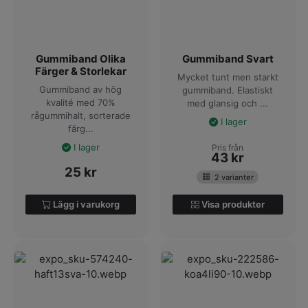
Gummiband Olika
Gummiband Svart
Färger & Storlekar
Mycket tunt men starkt
Gummiband av hög
gummiband. Elastiskt
kvalité med 70%
med glansig och ...
rågummihalt, sorterade
I lager
färg...
I lager
Pris från
43
kr
25
kr
2 varianter
Lägg i varukorg
Visa produkter