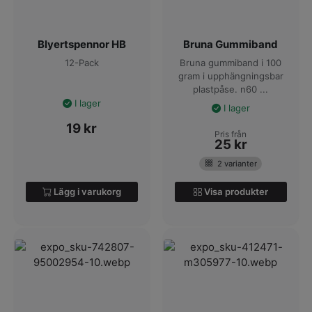
Blyertspennor HB
Bruna Gummiband
12-Pack
Bruna gummiband i 100
gram i upphängningsbar
plastpåse. n60 ...
I lager
I lager
19
kr
Pris från
25
kr
2 varianter
Lägg i varukorg
Visa produkter