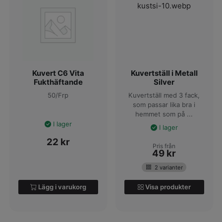
Kuvert C6 Vita
Kuvertställ i Metall
Fukthäftande
Silver
50/Frp
Kuvertställ med 3 fack,
som passar lika bra i
hemmet som på ...
I lager
I lager
22
kr
Pris från
49
kr
2 varianter
Lägg i varukorg
Visa produkter