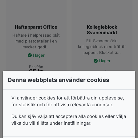
Häftapparat Office
Kollegieblock
Svanenmärkt
Häftare i helpressad plåt
Ett Svanenmärkt
med plastdetaljer i en
kollegieblock med träfritt
mycket gedi...
papper. Blocket ä...
I lager
I lager
Pris från
65
kr
Pris från
46
kr
Denna webbplats använder cookies
2 varianter
3 varianter
Vi använder cookies för att förbättra din upplevelse,
Visa produkter
Visa produkter
för statistik och för att visa relevanta annonser.
Du kan sjäv välja att acceptera alla cookies eller välja
vilka du vill tillåta under inställningar.