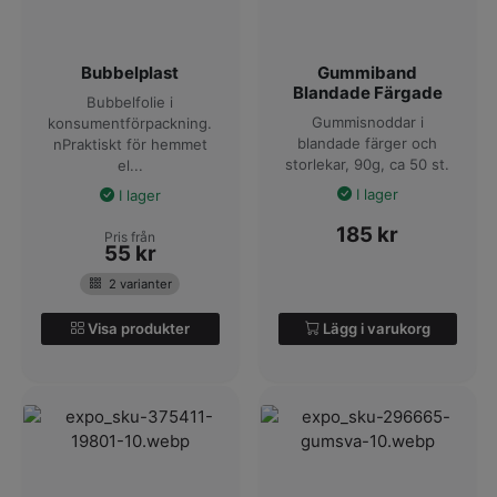
Bubbelplast
Gummiband
Blandade Färgade
Bubbelfolie i
Gummisnoddar i
konsumentförpackning.
blandade färger och
nPraktiskt för hemmet
storlekar, 90g, ca 50 st.
el...
I lager
I lager
185
kr
Pris från
55
kr
2 varianter
Visa produkter
Lägg i varukorg