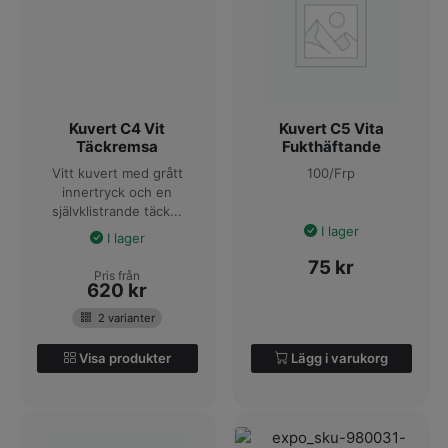
Kuvert C4 Vit
Kuvert C5 Vita
Täckremsa
Fukthäftande
Vitt kuvert med grått
100/Frp
innertryck och en
självklistrande täck...
I lager
I lager
75
kr
Pris från
620
kr
2 varianter
Visa produkter
Lägg i varukorg