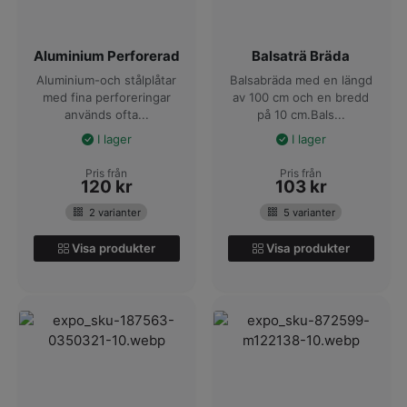
Aluminium Perforerad
Balsaträ Bräda
Aluminium-och stålplåtar
Balsabräda med en längd
med fina perforeringar
av 100 cm och en bredd
används ofta...
på 10 cm.Bals...
I lager
I lager
Pris från
Pris från
120
kr
103
kr
2 varianter
5 varianter
Visa produkter
Visa produkter