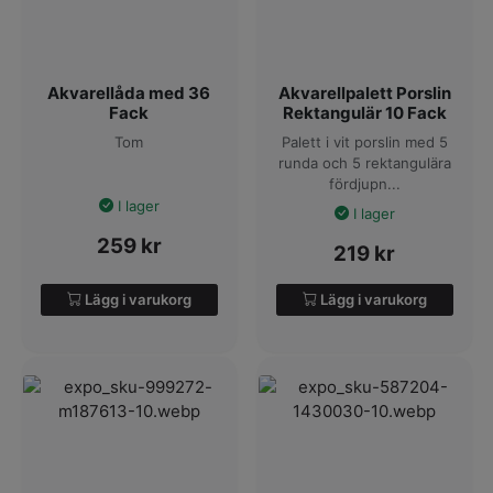
Akvarellåda med 36
Akvarellpalett Porslin
Fack
Rektangulär 10 Fack
Tom
Palett i vit porslin med 5
runda och 5 rektangulära
fördjupn...
I lager
I lager
259
kr
219
kr
Lägg i varukorg
Lägg i varukorg