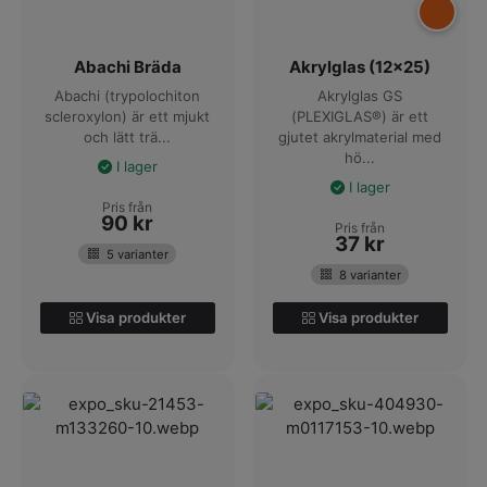
Abachi Bräda
Akrylglas (12x25)
Abachi (trypolochiton
Akrylglas GS
scleroxylon) är ett mjukt
(PLEXIGLAS®) är ett
och lätt trä...
gjutet akrylmaterial med
hö...
I lager
I lager
Pris från
90
kr
Pris från
37
kr
5 varianter
8 varianter
Visa produkter
Visa produkter