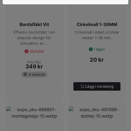
Bordsfläkt Vit
Cirkelmall 1-36MM
Effektiv bordsfläkt i en
Cirkelmall i plast.nCirklar
klassisk design för
mellan 1-36 mm.
cirkulation av ...
I lager
Slutsåld
20
kr
Pris från
349
kr
4 varianter
Läs mer
Lägg i varukorg