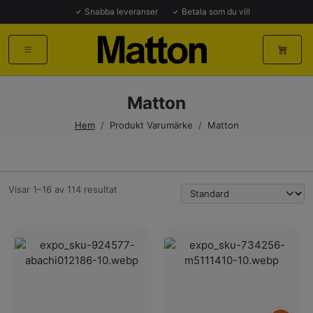
Snabba leveranser
Betala som du vill
Matton
Hem
/
Produkt Varumärke
/
Matton
Visar 1–16 av 114 resultat