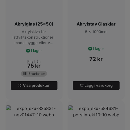
Akrylglas (25x50)
Akrylstav Glasklar
Akrylskiva för
5 x 1000mm
lättviktskonstruktioner i
modellbygge eller v...
I lager
I lager
72
kr
Pris från
75
kr
5 varianter
Visa produkter
Lägg i varukorg