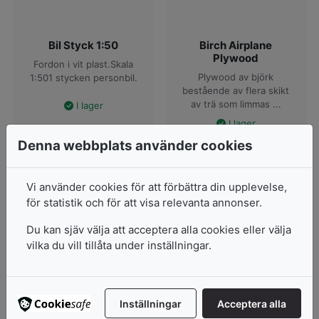
Bil Styck 1:50
Birch Airplane
Plywood
Fordon i vit plast.Skala
Plywood av björk
1:501 stycken personbil.
bestående av flera skikt
av trä som limmas ...
I lager
I lager
152
kr
Denna webbplats använder cookies
Pris från
99
kr
2 varianter
Vi använder cookies för att förbättra din upplevelse,
för statistik och för att visa relevanta annonser.
Lägg i varukorg
Visa produkter
Du kan sjäv välja att acceptera alla cookies eller välja
vilka du vill tillåta under inställningar.
Inställningar
Acceptera alla