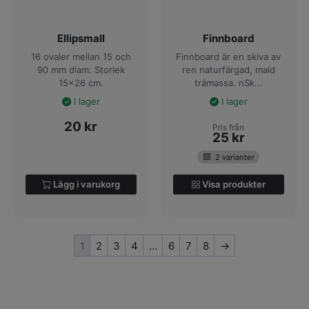
Ellipsmall
Finnboard
16 ovaler mellan 15 och
Finnboard är en skiva av
90 mm diam. Storlek
ren naturfärgad, mald
15x26 cm.
trämassa. nSk...
I lager
I lager
20
kr
Pris från
25
kr
2 varianter
Lägg i varukorg
Visa produkter
1
2
3
4
…
6
7
8
→