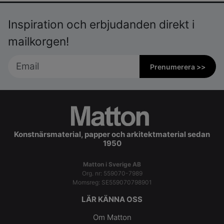
Inspiration och erbjudanden direkt i
mailkorgen!
Prenumerera >>
Konstnärsmaterial, papper och arkitektmaterial sedan
1950
Matton i Sverige AB
Org. nr: 559070-7989
Momsreg: SE559070798901
LÄR KÄNNA OSS
Om Matton