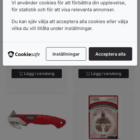
Vi använder cookies för att förbättra din upplevelse,
för statistik och för att visa relevanta annonser.
Brytkniv Nt Cutter A-
Kartongkniv Nt Cutter
300
Du kan sjäv välja att acceptera alla cookies eller välja
Quick Knife
vilka du vill tillåta under inställningar.
Japanska brytbladsknivar
av högsta kvalitet. Kniven
har god ...
I lager
I lager
45
kr
Inställningar
Acceptera alla
62
kr
Lägg i varukorg
Lägg i varukorg