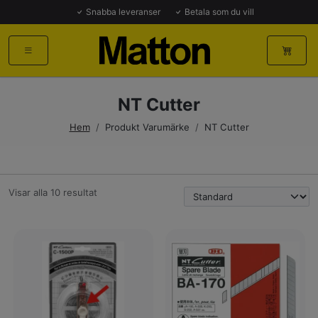
Snabba leveranser
Betala som du vill
NT Cutter
Hem
/
Produkt Varumärke
/
NT Cutter
Visar alla 10 resultat