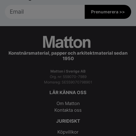
Prenumerera >>
Konstnärsmaterial, papper och arkitektmaterial sedan
1950
Matton i Sverige AB
Org. nr: 559070-7989
Momsreg: SE559070798901
LÄR KÄNNA OSS
Om Matton
Kontakta oss
JURIDISKT
Köpvillkor