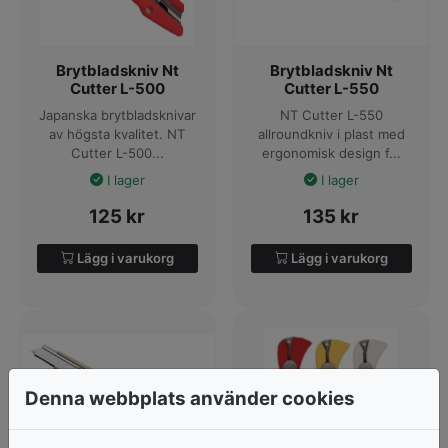
Brytbladskniv Nt
Brytbladskniv Nt
Cutter L-500
Cutter L-550
Japanska brytbladsknivar
NT Cutter L-550
av högsta kvalitet. NT
allroundkniv i plast med
Cutter L-500...
ergonomisk design f...
I lager
I lager
125
kr
135
kr
Lägg i varukorg
Lägg i varukorg
Denna webbplats använder cookies