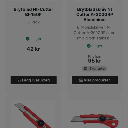
Brytblad Nt-Cutter
Brytbladskniv Nt
Bl-150P
Cutter A-300GRP
Aluminium
6-Pack
Brytbladskniven NT
Cutter A-300GRP är en
smidig och stabil b...
I lager
I lager
42
kr
Pris från
95
kr
4 varianter
Lägg i varukorg
Visa produkter