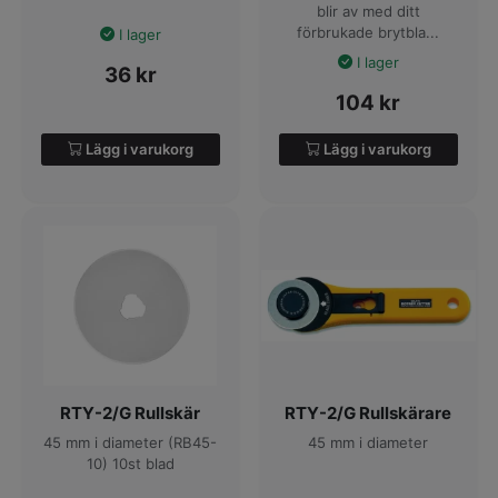
blir av med ditt
förbrukade brytbla...
I lager
I lager
36
kr
104
kr
Lägg i varukorg
Lägg i varukorg
RTY-2/G Rullskär
RTY-2/G Rullskärare
45 mm i diameter (RB45-
45 mm i diameter
10) 10st blad