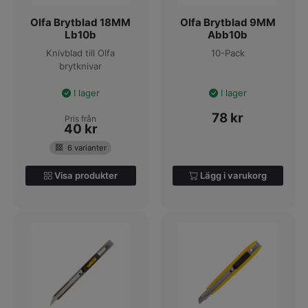
Olfa Brytblad 18MM
Olfa Brytblad 9MM
Lb10b
Abb10b
Knivblad till Olfa
10-Pack
brytknivar
I lager
I lager
78
kr
Pris från
40
kr
6 varianter
Visa produkter
Lägg i varukorg