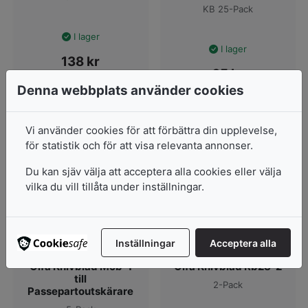
KB 25-Pack
I lager
I lager
138
kr
65
kr
Denna webbplats använder cookies
Lägg i varukorg
Lägg i varukorg
Vi använder cookies för att förbättra din upplevelse,
för statistik och för att visa relevanta annonser.
Du kan sjäv välja att acceptera alla cookies eller välja
vilka du vill tillåta under inställningar.
Inställningar
Acceptera alla
Olfa Knivblad Mcb-1
Olfa Knivblad Rb28-2
till
2-Pack
Passepartoutskärare