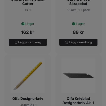
Cutter
Skrapblad
Ts-1
18 mm, 10-pack
I lager
I lager
162
kr
89
kr
Lägg i varukorg
Lägg i varukorg
Olfa Designerkniv
Olfa Knivblad
Designerkniv Ak-1
140mm Ak-1