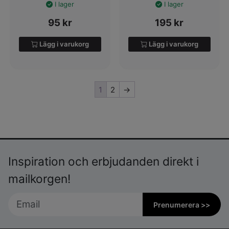
I lager
I lager
95
kr
195
kr
Lägg i varukorg
Lägg i varukorg
1
2
→
Inspiration och erbjudanden direkt i
mailkorgen!
Prenumerera >>