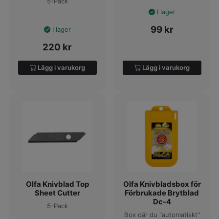
5-Pack
I lager
99
kr
I lager
220
kr
Lägg i varukorg
Lägg i varukorg
Olfa Knivblad Top
Olfa Knivbladsbox för
Sheet Cutter
Förbrukade Brytblad
Dc-4
5-Pack
Box där du "automatiskt"