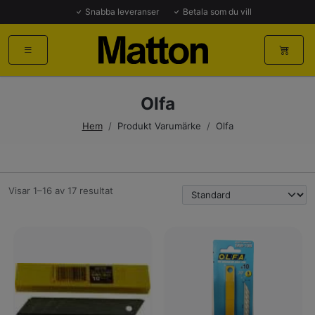
Snabba leveranser
Betala som du vill
Olfa
Hem
/
Produkt Varumärke
/
Olfa
Visar 1–16 av 17 resultat