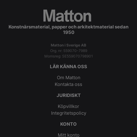
Konstnärsmaterial, papper och arkitektmaterial sedan
1950
Matton i Sverige AB
Org. nr: 559070-7989
Momsreg: SE559070798901
LÄR KÄNNA OSS
Om Matton
Kontakta oss
JURIDISKT
Köpvillkor
Integritetspolicy
KONTO
Mitt konto