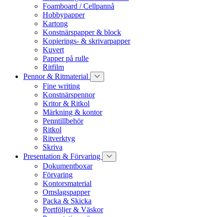
Foamboard / Cellpannå
Hobbypapper
Kartong
Konstnärspapper & block
Kopierings- & skrivarpapper
Kuvert
Papper på rulle
Ritfilm
Pennor & Ritmaterial
Fine writing
Konstnärspennor
Kritor & Ritkol
Märkning & kontor
Penntillbehör
Ritkol
Ritverktyg
Skriva
Presentation & Förvaring
Dokumentboxar
Förvaring
Kontorsmaterial
Omslagspapper
Packa & Skicka
Portföljer & Väskor