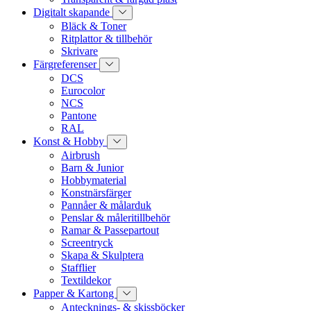
Digitalt skapande
Bläck & Toner
Ritplattor & tillbehör
Skrivare
Färgreferenser
DCS
Eurocolor
NCS
Pantone
RAL
Konst & Hobby
Airbrush
Barn & Junior
Hobbymaterial
Konstnärsfärger
Pannåer & målarduk
Penslar & måleritillbehör
Ramar & Passepartout
Screentryck
Skapa & Skulptera
Stafflier
Textildekor
Papper & Kartong
Antecknings- & skissböcker