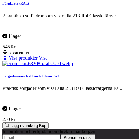
Färgkarta (RAL)
2 praktiska solfjädrar som visar alla 213 Ral Classic färger...
I lager
545
kr
Pris från
5 varianter
Visa produkter
Visa
Färgreferenser Ral Guide Classic K-7
Praktisk solfjäder som visar alla 213 Ral Classicfärgerna.Fä...
I lager
230
kr
Lägg i varukorg
Köp
Inspiration och erbjudanden direkt i mailkorgen!
Prenumerera >>