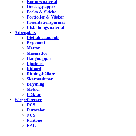
Kontorsmaterial
Omslagspapper
Packa & Skicka
Portföljer & Väskor
Presentationspärmar
Utställningsmaterial
Arbetsplats
Digitalt skapande
Ergonomi
Mattor
Musmattor
Hängmappar
Ljusbord
Ritbord
Ritningshållare
Skärmaskiner
Belysning
Möbler
Fläktar
Färgreferenser
DCS
Eurocolor
NCS
Pantone
RAL