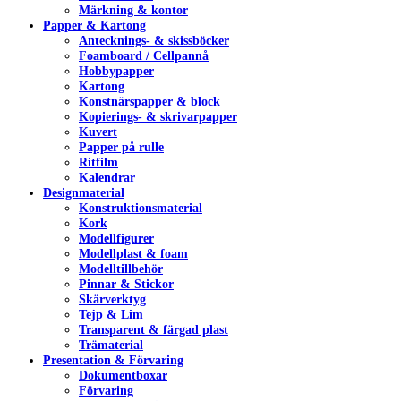
Märkning & kontor
Papper & Kartong
Antecknings- & skissböcker
Foamboard / Cellpannå
Hobbypapper
Kartong
Konstnärspapper & block
Kopierings- & skrivarpapper
Kuvert
Papper på rulle
Ritfilm
Kalendrar
Designmaterial
Konstruktionsmaterial
Kork
Modellfigurer
Modellplast & foam
Modelltillbehör
Pinnar & Stickor
Skärverktyg
Tejp & Lim
Transparent & färgad plast
Trämaterial
Presentation & Förvaring
Dokumentboxar
Förvaring