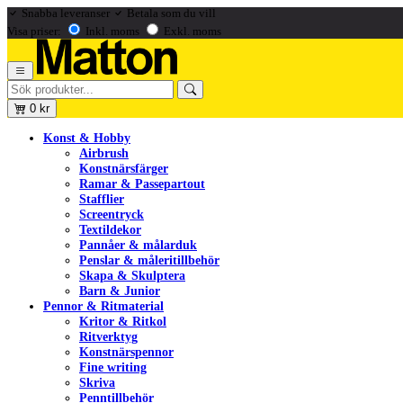
Snabba leveranser
Betala som du vill
Visa priser:
Inkl. moms
Exkl. moms
0
kr
Konst & Hobby
Airbrush
Konstnärsfärger
Ramar & Passepartout
Stafflier
Screentryck
Textildekor
Pannåer & målarduk
Penslar & måleritillbehör
Skapa & Skulptera
Barn & Junior
Pennor & Ritmaterial
Kritor & Ritkol
Ritverktyg
Konstnärspennor
Fine writing
Skriva
Penntillbehör