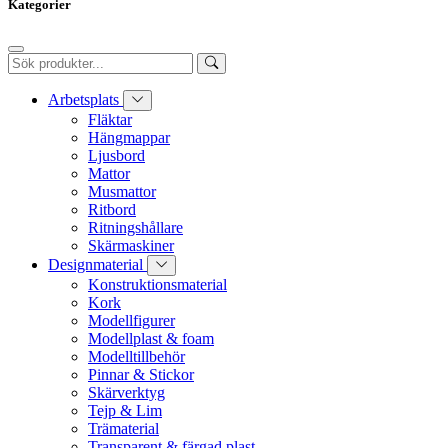
Kategorier
Arbetsplats
Fläktar
Hängmappar
Ljusbord
Mattor
Musmattor
Ritbord
Ritningshållare
Skärmaskiner
Designmaterial
Konstruktionsmaterial
Kork
Modellfigurer
Modellplast & foam
Modelltillbehör
Pinnar & Stickor
Skärverktyg
Tejp & Lim
Trämaterial
Transparent & färgad plast