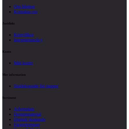
Om Matton
Kontakta oss
Juridiskt
Köpvillkor
Integritetspolicy
Konto
Mitt konto
Mer information
Storleksguide för papper
Sortiment
Arbetsplats
Designmaterial
Digitalt skapande
Färgreferenser