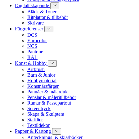
Digitalt skapande
Bläck & Toner
Ritplattor & tillbehör
Skrivare
Färgreferenser
DCS
Eurocolor
NCS
Pantone
RAL
Konst & Hobby
Airbrush
Barn & Junior
Hobbymaterial
Konstnärsfärger
Pannåer & målarduk
Penslar & måleritillbehör
Ramar & Passepartout
Screentryck
Skapa & Skulptera
Stafflier
Textildekor
Papper & Kartong
Antecknings- & skissböcker