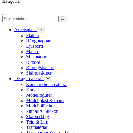
Kategorier
Arbetsplats
Fläktar
Hängmappar
Ljusbord
Mattor
Musmattor
Ritbord
Ritningshållare
Skärmaskiner
Designmaterial
Konstruktionsmaterial
Kork
Modellfigurer
Modellplast & foam
Modelltillbehör
Pinnar & Stickor
Skärverktyg
Tejp & Lim
Trämaterial
Transparent & färgad plast