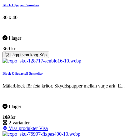
Block Oljepast Sennelier
30 x 40
I lager
369
kr
Lägg i varukorg
Köp
Block Oljepastell Sennelier
Målarblock för feta kritor. Skyddspapper mellan varje ark. E...
I lager
169
kr
Pris från
2 varianter
Visa produkter
Visa