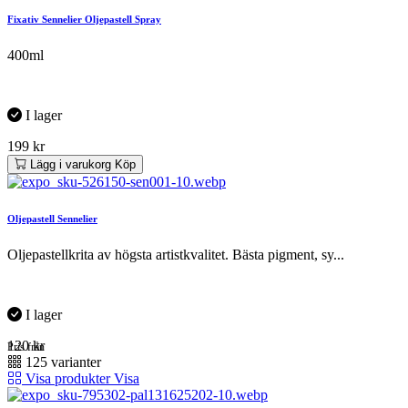
Fixativ Sennelier Oljepastell Spray
400ml
I lager
199
kr
Lägg i varukorg
Köp
Oljepastell Sennelier
Oljepastellkrita av högsta artistkvalitet. Bästa pigment, sy...
I lager
120
kr
Pris från
125 varianter
Visa produkter
Visa