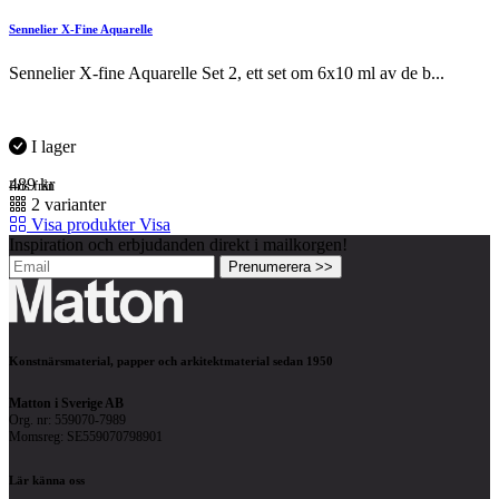
Sennelier X-Fine Aquarelle
Sennelier X-fine Aquarelle Set 2, ett set om 6x10 ml av de b...
I lager
489
kr
Pris från
2 varianter
Visa produkter
Visa
Inspiration och erbjudanden direkt i mailkorgen!
Prenumerera >>
Konstnärsmaterial, papper och arkitektmaterial sedan 1950
Matton i Sverige AB
Org. nr: 559070-7989
Momsreg: SE559070798901
Lär känna oss