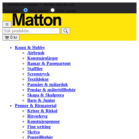
Snabba leveranser
Betala som du vill
Visa priser:
Inkl. moms
Exkl. moms
0
kr
Konst & Hobby
Airbrush
Konstnärsfärger
Ramar & Passepartout
Stafflier
Screentryck
Textildekor
Pannåer & målarduk
Penslar & måleritillbehör
Skapa & Skulptera
Barn & Junior
Pennor & Ritmaterial
Kritor & Ritkol
Ritverktyg
Konstnärspennor
Fine writing
Skriva
Penntillbehör