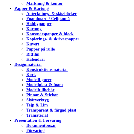
Märkning & kontor
Papper & Kartong
Antecknings- & skissböcker
Foamboard / Cellpannå
Hobbypapper
Kartong
Konstnärspapper & block
Kopierings- & skrivarpapper
Kuvert
Papper på rulle
Ritfilm
Kalendrar
Designmaterial
Konstruktionsmaterial
Kork
Modellfigurer
Modellplast & foam
Modelltillbehör
Pinnar & Stickor
Skärverktyg
Tejp & Lim
Transparent & färgad plast
Trämaterial
Presentation & Förvaring
Dokumentboxar
Förvaring