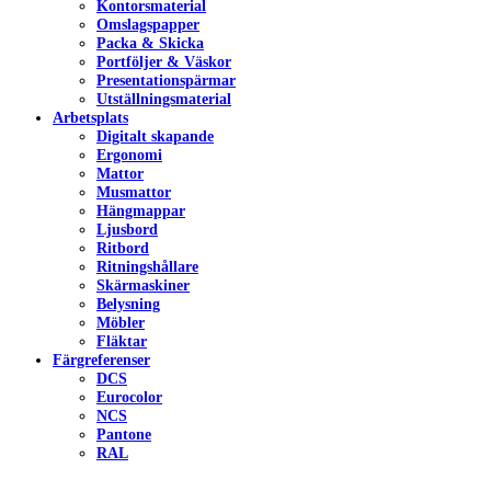
Kontorsmaterial
Omslagspapper
Packa & Skicka
Portföljer & Väskor
Presentationspärmar
Utställningsmaterial
Arbetsplats
Digitalt skapande
Ergonomi
Mattor
Musmattor
Hängmappar
Ljusbord
Ritbord
Ritningshållare
Skärmaskiner
Belysning
Möbler
Fläktar
Färgreferenser
DCS
Eurocolor
NCS
Pantone
RAL