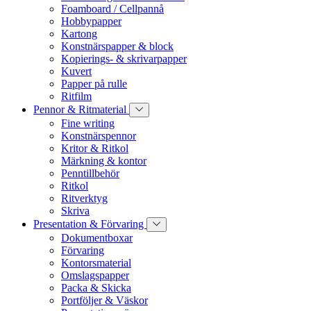
Foamboard / Cellpannå
Hobbypapper
Kartong
Konstnärspapper & block
Kopierings- & skrivarpapper
Kuvert
Papper på rulle
Ritfilm
Pennor & Ritmaterial
Fine writing
Konstnärspennor
Kritor & Ritkol
Märkning & kontor
Penntillbehör
Ritkol
Ritverktyg
Skriva
Presentation & Förvaring
Dokumentboxar
Förvaring
Kontorsmaterial
Omslagspapper
Packa & Skicka
Portföljer & Väskor