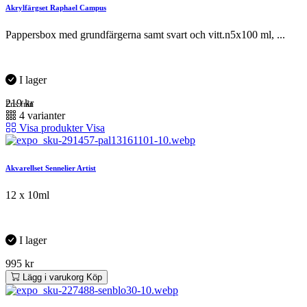
Akrylfärgset Raphael Campus
Pappersbox med grundfärgerna samt svart och vitt.n5x100 ml, ...
I lager
219
kr
Pris från
4 varianter
Visa produkter
Visa
Akvarellset Sennelier Artist
12 x 10ml
I lager
995
kr
Lägg i varukorg
Köp