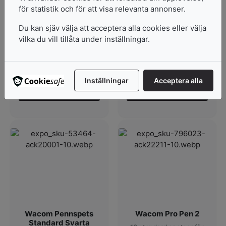
Wacom Intuos4 Hard
Wacom Intuos4
för statistik och för att visa relevanta annonser.
Felt Nibs
Stroke Pen Nibs
5-Pack
5-Pack
Du kan sjäv välja att acceptera alla cookies eller välja
vilka du vill tillåta under inställningar.
I lager
I lager
132
kr
295
kr
Inställningar
Acceptera alla
Lägg i varukorg
Lägg i varukorg
Wacom Pennspets
Wacom Pro Pen 2
Standard Svarta