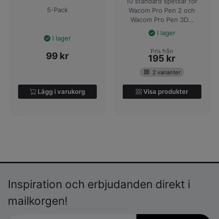
10 standard spetsar för
5-Pack
Wacom Pro Pen 2 och
Wacom Pro Pen 3D...
I lager
I lager
Pris från
99
kr
195
kr
2 varianter
Lägg i varukorg
Visa produkter
Inspiration och erbjudanden direkt i
mailkorgen!