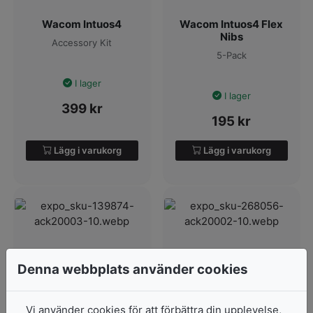
Wacom Intuos4
Wacom Intuos4 Flex
Nibs
Accessory Kit
5-Pack
I lager
I lager
399
kr
195
kr
Lägg i varukorg
Lägg i varukorg
Denna webbplats använder cookies
Vi använder cookies för att förbättra din upplevelse,