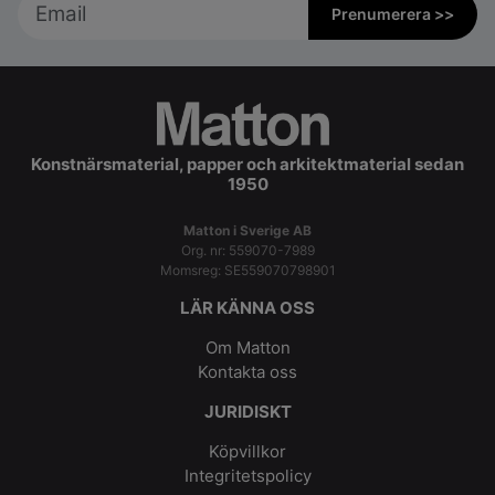
Prenumerera >>
Konstnärsmaterial, papper och arkitektmaterial sedan
1950
Matton i Sverige AB
Org. nr: 559070-7989
Momsreg: SE559070798901
LÄR KÄNNA OSS
Om Matton
Kontakta oss
JURIDISKT
Köpvillkor
Integritetspolicy