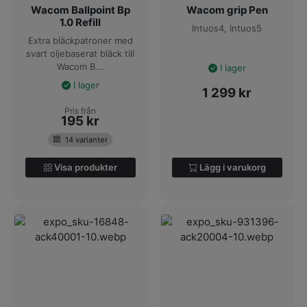
Wacom Ballpoint Bp
Wacom grip Pen
1.0 Refill
Intuos4, Intuos5
Extra bläckpatroner med
svart oljebaserat bläck till
Wacom B...
I lager
I lager
1 299
kr
Pris från
195
kr
14 varianter
Visa produkter
Lägg i varukorg