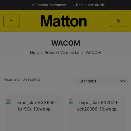
Snabba leveranser
Betala som du vill
WACOM
Hem
/
Produkt Varumärke
/
WACOM
Visar alla 10 resultat