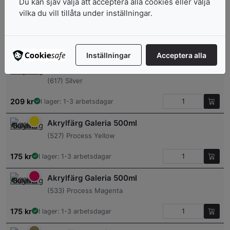
Du kan sjäv välja att acceptera alla cookies eller välja
vilka du vill tillåta under inställningar.
Akrylfärg Galeria 500ml
(535) Process Cyan
175
kr
I lager: 1-3 arbetsdagar
Inställningar
Acceptera alla
Akrylfärg Galeria 500ml
(617) Silver
209
kr
I lager: 1-3 arbetsdagar
Akrylfärg Galeria 500ml
(527) Process Yellow
175
kr
I lager: 1-3 arbetsdagar
Akrylfärg Galeria 500ml
(533) Process Magenta
175
kr
I lager: 1-3 arbetsdagar