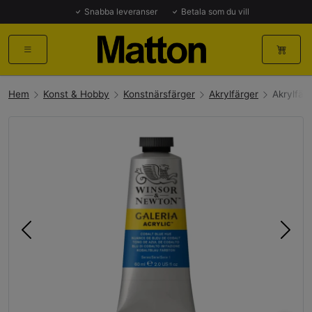
Snabba leveranser
Betala som du vill
Hem
Konst & Hobby
Konstnärsfärger
Akrylfärger
Akrylfär
Föregående
Näst