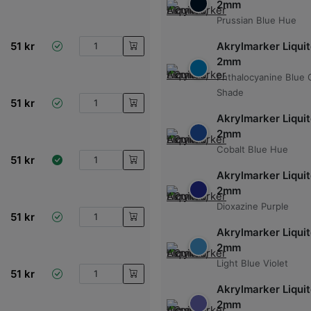
2mm
Prussian Blue Hue
51
kr
Akrylmarker Liquit
2mm
Phthalocyanine Blue 
Shade
51
kr
Akrylmarker Liquit
2mm
Cobalt Blue Hue
51
kr
Akrylmarker Liquit
2mm
Dioxazine Purple
51
kr
Akrylmarker Liquit
2mm
Light Blue Violet
51
kr
Akrylmarker Liquit
2mm