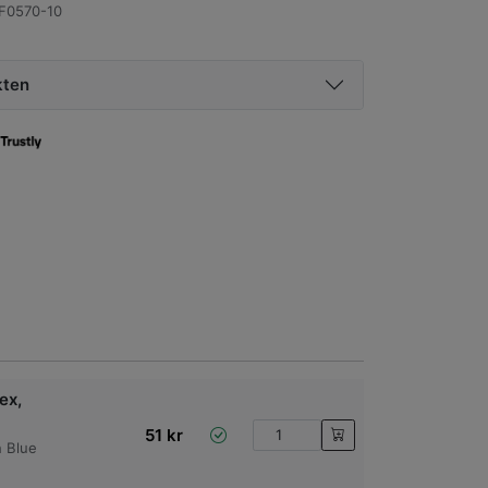
F0570-10
kten
ex,
51
kr
 Blue