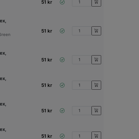
51
kr
ex,
51
kr
Green
ex,
51
kr
ex,
51
kr
ex,
51
kr
ex,
51
kr