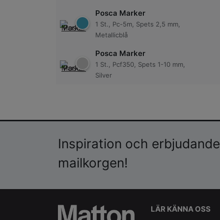
Posca Marker
1 St., Pc-5m, Spets 2,5 mm,
Metallicblå
Posca Marker
1 St., Pcf350, Spets 1-10 mm,
Silver
Inspiration och erbjudanden
mailkorgen!
LÄR KÄNNA OSS