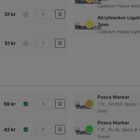
Cadmium Yellow Med
51
kr
Akrylmarker Liquit
2mm
Cadmium Yellow Ligh
51
kr
Posca Marker
59
kr
1 St., Pcf350, Spets 
Guld
Posca Marker
42
kr
1 St., Pc-8k, Spets 8
Green