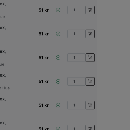
ex,
51
kr
Hue
ex,
51
kr
e
ex,
51
kr
Hue
ex,
51
kr
p Hue
ex,
51
kr
ex,
51
kr