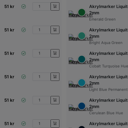
51
kr
Akrylmarker Liquit
2mm
Emerald Green
51
kr
Akrylmarker Liquit
2mm
Bright Aqua Green
51
kr
Akrylmarker Liquit
2mm
Cobalt Turquoise Hu
51
kr
Akrylmarker Liquit
2mm
Light Blue Permanent
51
kr
Akrylmarker Liquit
2mm
Cerulean Blue Hue
51
kr
Akrylmarker Liquit