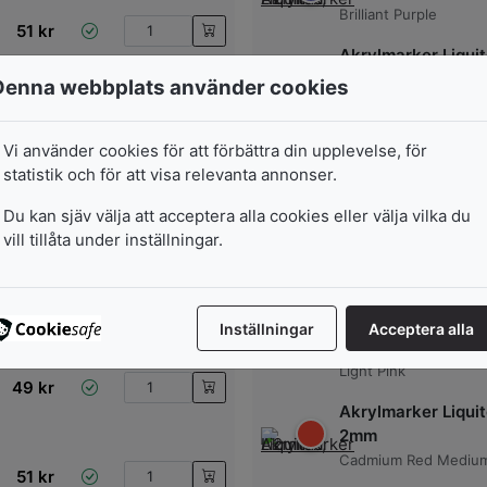
Brilliant Purple
51
kr
Akrylmarker Liquit
2mm
Denna webbplats använder cookies
Medium Magenta
51
kr
Akrylmarker Liquit
Vi använder cookies för att förbättra din upplevelse, för
2mm
statistik och för att visa relevanta annonser.
Light Violet
51
kr
Du kan sjäv välja att acceptera alla cookies eller välja vilka du
Akrylmarker Liquit
vill tillåta under inställningar.
2mm
Quinacridone Crimso
51
kr
Akrylmarker Liquit
Inställningar
Acceptera alla
2mm
Light Pink
49
kr
Akrylmarker Liquit
2mm
Cadmium Red Mediu
51
kr