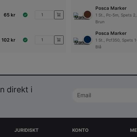
Posca Marker
65
kr
1 St., Pc-5m, Spets 2
Brun
Posca Marker
102
kr
1 St., Pcf350, Spets 
Blå
 direkt i
JURIDISKT
KONTO
ME