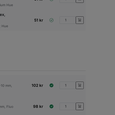
ium Hue
ex,
51
kr
t Hue
102
kr
1-10 mm,
98
kr
 mm, Fluo