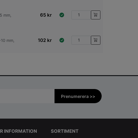
65
kr
,5 mm,
102
kr
1-10 mm,
Prenumerera >>
R INFORMATION
SORTIMENT