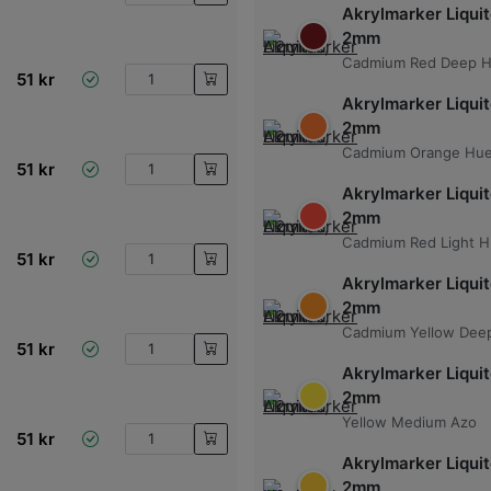
Akrylmarker Liquit
2mm
Cadmium Red Deep 
51
kr
Akrylmarker Liquit
2mm
Cadmium Orange Hu
51
kr
Akrylmarker Liquit
2mm
Cadmium Red Light 
51
kr
Akrylmarker Liquit
2mm
Cadmium Yellow Dee
51
kr
Akrylmarker Liquit
2mm
Yellow Medium Azo
51
kr
Akrylmarker Liquit
2mm