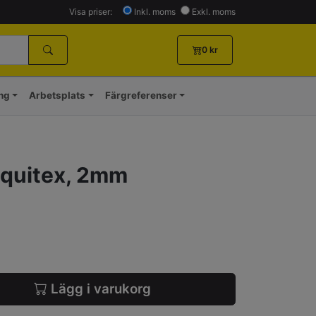
Visa priser:
Inkl. moms
Exkl. moms
0
kr
ing
Arbetsplats
Färgreferenser
iquitex, 2mm
Lägg i varukorg