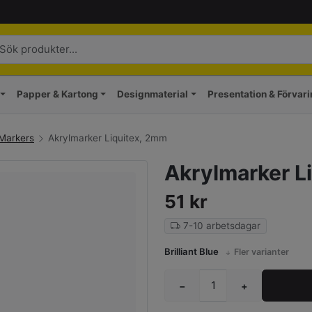
Papper & Kartong
Designmaterial
Presentation & Förvar
Markers
Akrylmarker Liquitex, 2mm
Akrylmarker L
51
kr
7-10 arbetsdagar
Brilliant Blue
Fler varianter
−
+