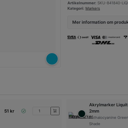
Artikelnummer:
SKU-841840-LIQ
Kategori:
Markers
Mer information om produ
Akrylmarker Liquit
51
kr
2mm
Phthalocyanine Green
Shade