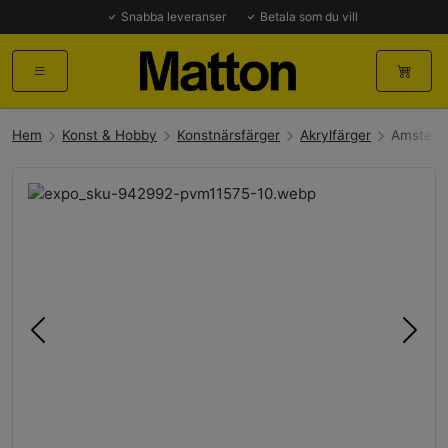
Snabba leveranser
Betala som du vill
Hem
Konst & Hobby
Konstnärsfärger
Akrylfärger
Amsterda
Föregående
Näst