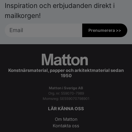
Inspiration och erbjudanden direkt i
mailkorgen!
Prenumerera >>
Konstnärsmaterial, papper och arkitektmaterial sedan
1950
Matton i Sverige AB
Org. nr: 559070-7989
Momsreg: SE559070798901
LÄR KÄNNA OSS
Om Matton
Kontakta oss