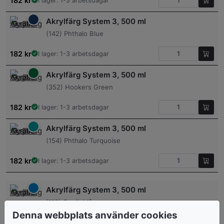
182
kr
I lager: 1-3 arbetsdagar
Akrylfärg System 3, 500 ml
(142) Phthalo Blue
182
kr
I lager: 1-3 arbetsdagar
Akrylfärg System 3, 500 ml
(352) Hookers Green
182
kr
I lager: 1-3 arbetsdagar
Akrylfärg System 3, 500 ml
(154) Phthalo Turquoise
182
kr
I lager: 1-3 arbetsdagar
Akrylfärg System 3, 500 ml
(112) Coelinblå
Denna webbplats använder cookies
182
kr
I lager: 1-3 arbetsdagar