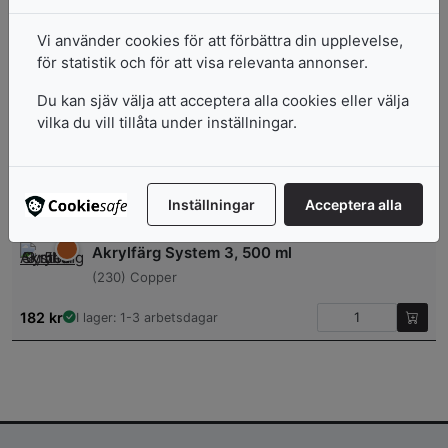
Akrylfärg System 3, 500 ml
Vi använder cookies för att förbättra din upplevelse,
för statistik och för att visa relevanta annonser.
(110) Koboltblå
Du kan sjäv välja att acceptera alla cookies eller välja
182
kr
I lager: 1-3 arbetsdagar
vilka du vill tillåta under inställningar.
Akrylfärg System 3, 500 ml
(009) Titanium White
Inställningar
Acceptera alla
182
kr
I lager: 1-3 arbetsdagar
Akrylfärg System 3, 500 ml
(230) Copper
182
kr
I lager: 1-3 arbetsdagar