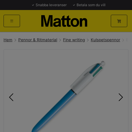
Snabba leveranser
Betala som du vill
Hem
Pennor & Ritmaterial
Fine writing
Kulspetspennor
Bi
Föregående
Näst