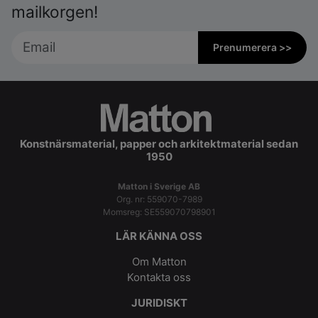
mailkorgen!
Prenumerera >>
Konstnärsmaterial, papper och arkitektmaterial sedan
1950
Matton i Sverige AB
Org. nr: 559070-7989
Momsreg: SE559070798901
LÄR KÄNNA OSS
Om Matton
Kontakta oss
JURIDISKT