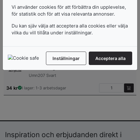
Vi använder cookies för att förbättra din upplevelse,
Cda Keith Haring
för statistik och för att visa relevanta annonser.
Kulspetspenna 849 Svart
Du kan sjäv välja att acceptera alla cookies eller välja
588
kr
7-10 arbetsdagar
vilka du vill tillåta under inställningar.
Cda Keith Haring Ecridor Kulspetspenna
4 914
kr
7-10 arbetsdagar
Inställningar
Acceptera alla
Uni-Ball Signo
Umn207 Svart
34
kr
I lager: 1-3 arbetsdagar
Inspiration och erbjudanden direkt i