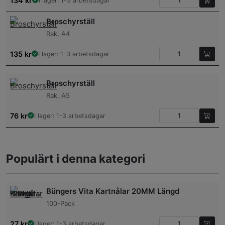
134
kr
I lager: 1-3 arbetsdagar
Broschyrställ
Rak, A4
135
kr
I lager: 1-3 arbetsdagar
Broschyrställ
Rak, A5
76
kr
I lager: 1-3 arbetsdagar
Populärt i denna kategori
Büngers Vita Kartnålar 20MM Längd
100-Pack
27
kr
I lager: 1-3 arbetsdagar