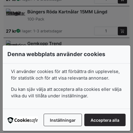
Büngers Röda Kartnålar 15MM Längd
100-Pack
27
kr
I lager: 1-3 arbetsdagar
Gemkopp Trend
Svart
Denna webbplats använder cookies
118
kr
7-10 arbetsdagar
Vi använder cookies för att förbättra din upplevelse,
Pappersklämma Stål Blank 120MM
för statistik och för att visa relevanta annonser.
17
kr
7-10 arbetsdagar
Du kan sjäv välja att acceptera alla cookies eller välja
vilka du vill tillåta under inställningar.
Skrivkort A7 Linjerat
100/Frp
Inställningar
Acceptera alla
62
kr
I lager: 1-3 arbetsdagar