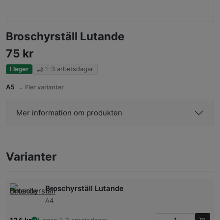
Broschyrställ Lutande
75
kr
I lager
1-3 arbetsdagar
A5
Fler varianter
Mer information om produkten
Varianter
Broschyrställ Lutande
A4