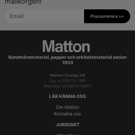
mailkorgen!
Prenumerera >>
Konstnärsmaterial, papper och arkitektmaterial sedan
1950
Matton i Sverige AB
Org. nr: 559070-7989
Momsreg: SE559070798901
LÄR KÄNNA OSS
Om Matton
Kontakta oss
JURIDISKT