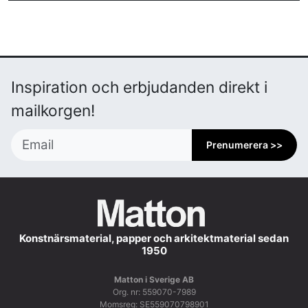
Inspiration och erbjudanden direkt i
mailkorgen!
Prenumerera >>
Konstnärsmaterial, papper och arkitektmaterial sedan
1950
Matton i Sverige AB
Org. nr: 559070-7989
Momsreg: SE559070798901