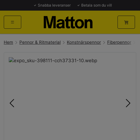
Snabba leveranser
Betala som du vill
Hem
Pennor & Ritmaterial
Konstnärspennor
Fiberpennor
C
Föregående
Näst