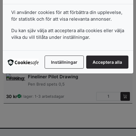
Fineliner Pilot Drawing
Vi använder cookies för att förbättra din upplevelse,
för statistik och för att visa relevanta annonser.
Pen Medium spets 0,3
Du kan sjäv välja att acceptera alla cookies eller välja
30
kr
I lager: 1-3 arbetsdagar
vilka du vill tillåta under inställningar.
Faber-Castell Pitt Artist Brushpen
Pastell
Inställningar
Acceptera alla
186
kr
7-10 arbetsdagar
Fineliner Pilot Drawing
Pen Bred spets 0,5
30
kr
I lager: 1-3 arbetsdagar