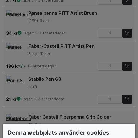
21
kr
I lager: 1-3 arbetsdagar
Penselpenna PITT Artist Brush
(199) Black
34
kr
I lager: 1-3 arbetsdagar
Faber-Castell PITT Artist Pen
6-set Terra
186
kr
7-10 arbetsdagar
Stabilo Pen 68
Isblå
21
kr
I lager: 1-3 arbetsdagar
Faber Castell Fiberpenna Grip Colour
10-Set
Denna webbplats använder cookies
56
kr
I lager: 1-3 arbetsdagar