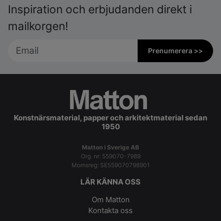
Inspiration och erbjudanden direkt i
mailkorgen!
Prenumerera >>
Konstnärsmaterial, papper och arkitektmaterial sedan
1950
Matton i Sverige AB
Org. nr: 559070-7989
Momsreg: SE559070798901
LÄR KÄNNA OSS
Om Matton
Kontakta oss