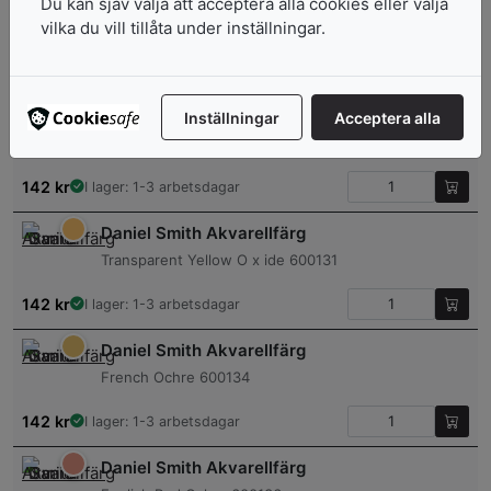
Du kan sjäv välja att acceptera alla cookies eller välja
Lunar Red Rock 600141
vilka du vill tillåta under inställningar.
142
kr
I lager: 1-3 arbetsdagar
Daniel Smith Akvarellfärg
Inställningar
Acceptera alla
Transparent Red O x ide 600130
142
kr
I lager: 1-3 arbetsdagar
Daniel Smith Akvarellfärg
Transparent Yellow O x ide 600131
142
kr
I lager: 1-3 arbetsdagar
Daniel Smith Akvarellfärg
French Ochre 600134
142
kr
I lager: 1-3 arbetsdagar
Daniel Smith Akvarellfärg