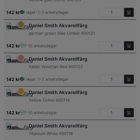
142
kr
I lager: 1-3 arbetsdagar
Daniel Smith Akvarellfärg
german green Raw Umber 600121
142
kr
7-10 arbetsdagar
Daniel Smith Akvarellfärg
Italian Venetian Red 600122
142
kr
I lager: 1-3 arbetsdagar
Daniel Smith Akvarellfärg
Yellow Ochre 600114
142
kr
7-10 arbetsdagar
Daniel Smith Akvarellfärg
Titanium White 600118