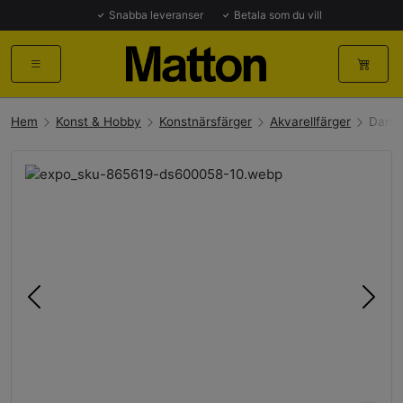
Snabba leveranser
Betala som du vill
Hem
Konst & Hobby
Konstnärsfärger
Akvarellfärger
Danie
Föregående
Näst