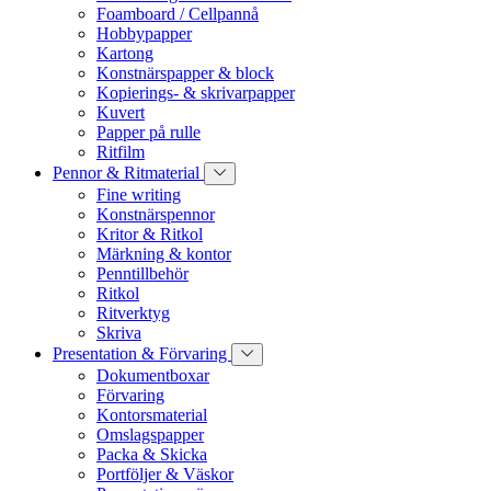
Foamboard / Cellpannå
Hobbypapper
Kartong
Konstnärspapper & block
Kopierings- & skrivarpapper
Kuvert
Papper på rulle
Ritfilm
Pennor & Ritmaterial
Fine writing
Konstnärspennor
Kritor & Ritkol
Märkning & kontor
Penntillbehör
Ritkol
Ritverktyg
Skriva
Presentation & Förvaring
Dokumentboxar
Förvaring
Kontorsmaterial
Omslagspapper
Packa & Skicka
Portföljer & Väskor