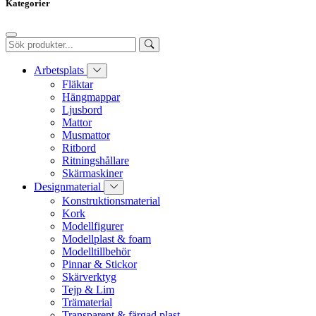
Kategorier
Arbetsplats
Fläktar
Hängmappar
Ljusbord
Mattor
Musmattor
Ritbord
Ritningshållare
Skärmaskiner
Designmaterial
Konstruktionsmaterial
Kork
Modellfigurer
Modellplast & foam
Modelltillbehör
Pinnar & Stickor
Skärverktyg
Tejp & Lim
Trämaterial
Transparent & färgad plast