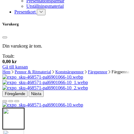
Presentationspärmar
Utställningsmaterial
Presentkort
Varukorg
Din varukorg är tom.
Totalt:
0,00
kr
Gå till kassan
Hem
Pennor & Ritmaterial
Konstnärspennor
Färgpennor
Färgpenna L
Föregående
Nästa