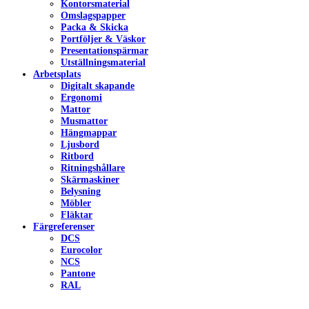
Kontorsmaterial
Omslagspapper
Packa & Skicka
Portföljer & Väskor
Presentationspärmar
Utställningsmaterial
Arbetsplats
Digitalt skapande
Ergonomi
Mattor
Musmattor
Hängmappar
Ljusbord
Ritbord
Ritningshållare
Skärmaskiner
Belysning
Möbler
Fläktar
Färgreferenser
DCS
Eurocolor
NCS
Pantone
RAL