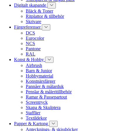
Digitalt skapande
Bläck & Toner
Ritplattor & tillbehör
Skrivare
Färgreferenser
DCS
Eurocolor
NCS
Pantone
RAL
Konst & Hobby
Airbrush
Barn & Junior
Hobbymaterial
Konstnärsfärger
Pannåer & målarduk
Penslar & måleritillbehör
Ramar & Passepartout
Screentryck
Skapa & Skulptera
Stafflier
Textildekor
Papper & Kartong
Antecknings- & skissböcker