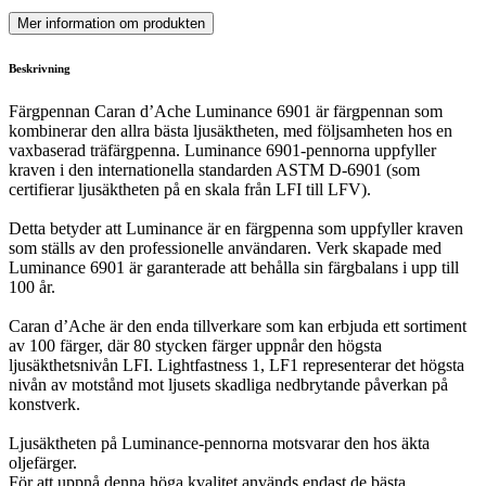
Mer information om produkten
Beskrivning
Färgpennan Caran d’Ache Luminance 6901 är färgpennan som
kombinerar den allra bästa ljusäktheten, med följsamheten hos en
vaxbaserad träfärgpenna. Luminance 6901-pennorna uppfyller
kraven i den internationella standarden ASTM D-6901 (som
certifierar ljusäktheten på en skala från LFI till LFV).
Detta betyder att Luminance är en färgpenna som uppfyller kraven
som ställs av den professionelle användaren. Verk skapade med
Luminance 6901 är garanterade att behålla sin färgbalans i upp till
100 år.
Caran d’Ache är den enda tillverkare som kan erbjuda ett sortiment
av 100 färger, där 80 stycken färger uppnår den högsta
ljusäkthetsnivån LFI. Lightfastness 1, LF1 representerar det högsta
nivån av motstånd mot ljusets skadliga nedbrytande påverkan på
konstverk.
Ljusäktheten på Luminance-pennorna motsvarar den hos äkta
oljefärger.
För att uppnå denna höga kvalitet används endast de bästa