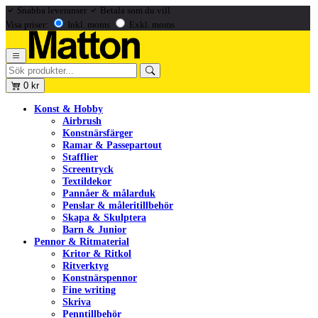
Snabba leveranser
Betala som du vill
Visa priser:
Inkl. moms
Exkl. moms
0
kr
Konst & Hobby
Airbrush
Konstnärsfärger
Ramar & Passepartout
Stafflier
Screentryck
Textildekor
Pannåer & målarduk
Penslar & måleritillbehör
Skapa & Skulptera
Barn & Junior
Pennor & Ritmaterial
Kritor & Ritkol
Ritverktyg
Konstnärspennor
Fine writing
Skriva
Penntillbehör