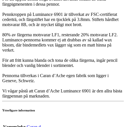
färgpigmenenten i dessa pennor.
Pennkroppen på Luminance 6901 är tillverkat av FSC-certifierat
cederträ, och färgstiftet har en tjocklek på 3.8mm. Stiftets hårdhet
motsvarar 8B, och är mycket tåligt mot brott.
80% av färgerna motsvarar LF1, resterande 20% motsvarar LF2.
Luminance-pennorna kommer ej att drabbas av så kallad wax
bloom, där bindemedlets vax lägger sig som en matt hinna på
verket.
För att fritt kunna blanda och tona de olika färgerna, ingår pencil
blender och vanlig blender i sortimentet.
Pennorna tillverkas i Caran d’Ache egen fabrik som ligger i
Geneve, Schweiz.
Vi vågar påstå att Caran d’Ache Luminance 6901 är den allra bästa
färgpennan på marknaden.
Ytterligare information
Varumärke
Caran d