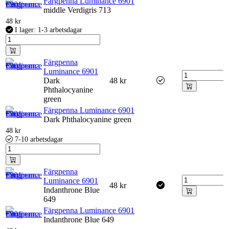
Färgpenna Luminance 6901
middle Verdigris 713
48
kr
I lager: 1-3 arbetsdagar
Färgpenna
Luminance 6901
Dark
48
kr
Phthalocyanine
green
Färgpenna Luminance 6901
Dark Phthalocyanine green
48
kr
7-10 arbetsdagar
Färgpenna
Luminance 6901
48
kr
Indanthrone Blue
649
Färgpenna Luminance 6901
Indanthrone Blue 649