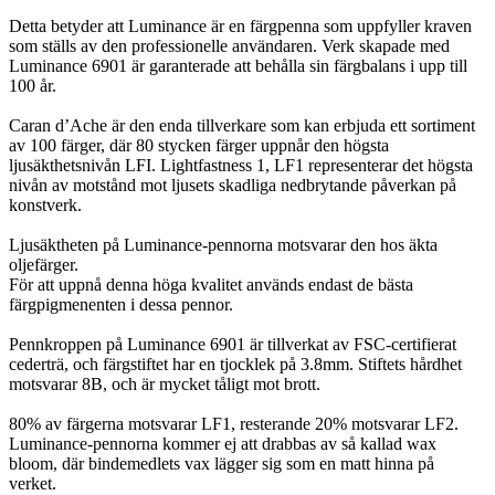
Detta betyder att Luminance är en färgpenna som uppfyller kraven
som ställs av den professionelle användaren. Verk skapade med
Luminance 6901 är garanterade att behålla sin färgbalans i upp till
100 år.
Caran d’Ache är den enda tillverkare som kan erbjuda ett sortiment
av 100 färger, där 80 stycken färger uppnår den högsta
ljusäkthetsnivån LFI. Lightfastness 1, LF1 representerar det högsta
nivån av motstånd mot ljusets skadliga nedbrytande påverkan på
konstverk.
Ljusäktheten på Luminance-pennorna motsvarar den hos äkta
oljefärger.
För att uppnå denna höga kvalitet används endast de bästa
färgpigmenenten i dessa pennor.
Pennkroppen på Luminance 6901 är tillverkat av FSC-certifierat
cederträ, och färgstiftet har en tjocklek på 3.8mm. Stiftets hårdhet
motsvarar 8B, och är mycket tåligt mot brott.
80% av färgerna motsvarar LF1, resterande 20% motsvarar LF2.
Luminance-pennorna kommer ej att drabbas av så kallad wax
bloom, där bindemedlets vax lägger sig som en matt hinna på
verket.