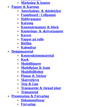
Märkning & kontor
Papper & Kartong
Antecknings- & skissböcker
Foamboard / Cellpannå
Hobbypapper
Kartong
Konstnärspapper & block
Kopierings- & skrivarpapper
Kuvert
Papper på rulle
Ritfilm
Kalendrar
Designmaterial
Konstruktionsmaterial
Kork
Modellfigurer
Modellplast & foam
Modelltillbehör
Pinnar & Stickor
Skärverktyg
Tejp & Lim
Transparent & färgad plast
Trämaterial
Presentation & Förvaring
Dokumentboxar
Förvaring