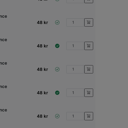
nce
48
kr
nce
48
kr
nce
48
kr
nce
48
kr
nce
48
kr