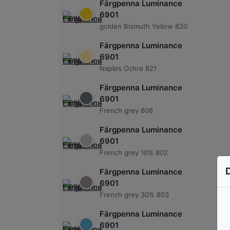
Färgpenna Luminance
6901
golden Bismuth Yellow 820
Färgpenna Luminance
6901
Naples Ochre 821
Färgpenna Luminance
6901
French grey 808
Färgpenna Luminance
6901
French grey 10% 802
Färgpenna Luminance
6901
French grey 30% 803
Färgpenna Luminance
6901