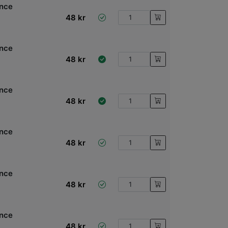
nce
48
kr
nce
48
kr
nce
48
kr
nce
48
kr
nce
48
kr
nce
48
kr