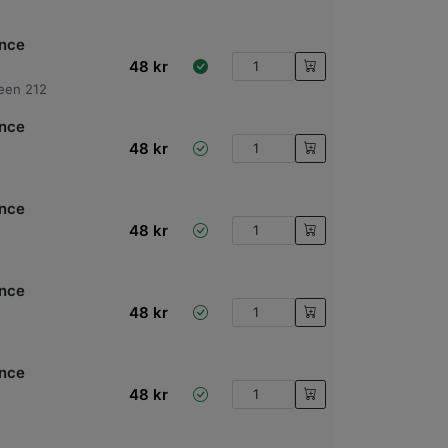
nce
48
kr
een 212
nce
48
kr
nce
48
kr
nce
48
kr
nce
48
kr