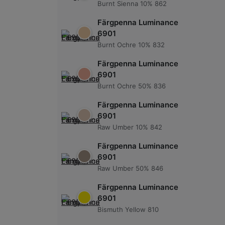
Burnt Sienna 10% 862
Färgpenna Luminance
6901
Burnt Ochre 10% 832
Färgpenna Luminance
6901
Burnt Ochre 50% 836
Färgpenna Luminance
6901
Raw Umber 10% 842
Färgpenna Luminance
6901
Raw Umber 50% 846
Färgpenna Luminance
6901
Bismuth Yellow 810