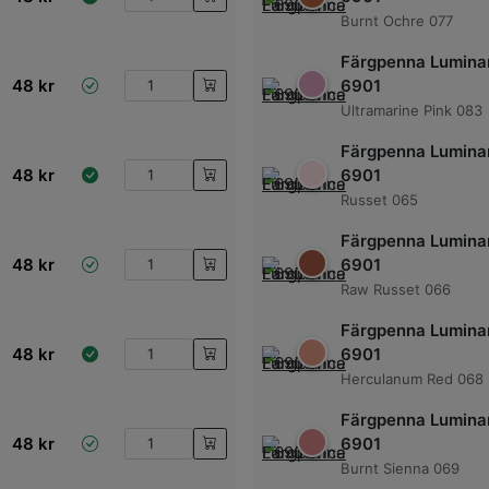
Burnt Ochre 077
Färgpenna Lumina
48
kr
6901
Ultramarine Pink 083
Färgpenna Lumina
48
kr
6901
Russet 065
Färgpenna Lumina
48
kr
6901
Raw Russet 066
Färgpenna Lumina
48
kr
6901
Herculanum Red 068
Färgpenna Lumina
48
kr
6901
Burnt Sienna 069