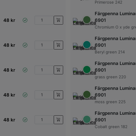
Primerose 242
Färgpenna Lumina
48
kr
6901
Chromium O x yde gr
Färgpenna Lumina
48
kr
6901
Beryl green 214
Färgpenna Lumina
48
kr
6901
grass green 220
Färgpenna Lumina
48
kr
6901
moss green 225
Färgpenna Lumina
48
kr
6901
Cobalt green 182