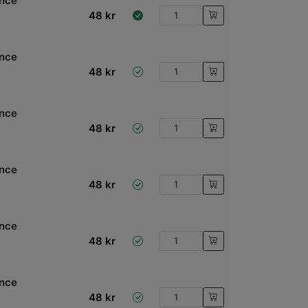
nce
48
kr
nce
48
kr
nce
48
kr
nce
48
kr
nce
48
kr
nce
48
kr