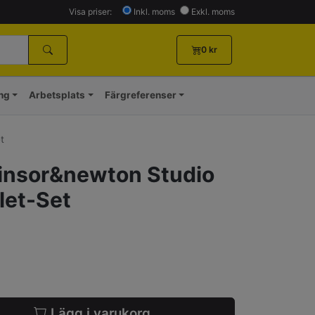
Visa priser:
Inkl. moms
Exkl. moms
0
kr
ing
Arbetsplats
Färgreferenser
t
insor&newton Studio
let-Set
Lägg i varukorg