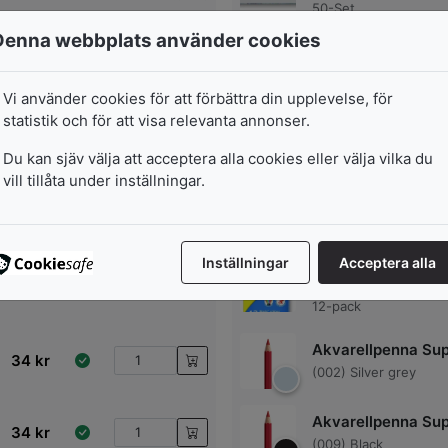
50-Set
Denna webbplats använder cookies
Akvarellpennset W
642
kr
Newton Studio Col
Box
Vi använder cookies för att förbättra din upplevelse, för
50-Set
statistik och för att visa relevanta annonser.
Du kan sjäv välja att acceptera alla cookies eller välja vilka du
vill tillåta under inställningar.
Färgpennor Staedt
Inställningar
Acceptera alla
299
kr
Noris
12-pack
Akvarellpenna Sup
34
kr
(002) Silver grey
Akvarellpenna Sup
34
kr
(009) Black