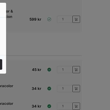
insor &
lection
599
kr
ler
45
kr
racolor
34
kr
racolor
34
kr