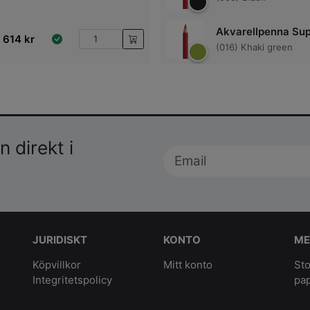
Akvarellpenna Sup
614
kr
(016) Khaki green
 direkt i
JURIDISKT
KONTO
ME
Köpvillkor
Mitt konto
Sto
Integritetspolicy
pa