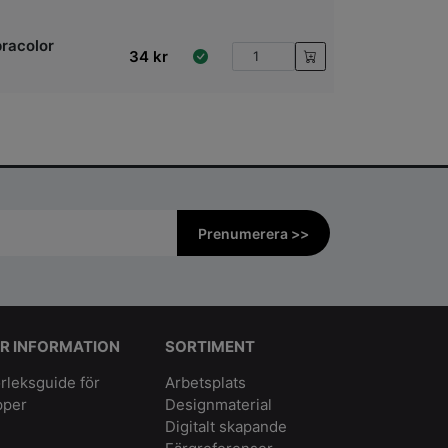
racolor
34
kr
Prenumerera >>
R INFORMATION
SORTIMENT
rleksguide för
Arbetsplats
pper
Designmaterial
Digitalt skapande