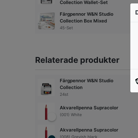
Collection Wallet-Set
Färgpennor W&N Studio
Collection Box Mixed
45-Set
Relaterade produkter
Färgpennor W&N Studio
Collection
24st
Akvarellpenna Supracolor
(001) White
Akvarellpenna Supracolor
(008) Greyish black