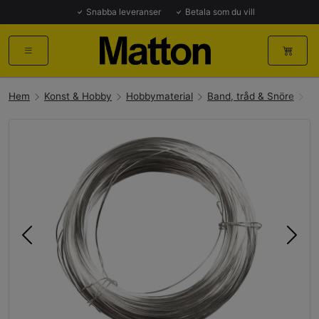
Snabba leveranser
Betala som du vill
Hem
Konst & Hobby
Hobbymaterial
Band, tråd & Snöre
Fö
Föregående
Näst