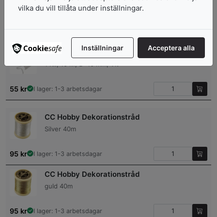
1 Rl., 160 M, 0,31 mm, 100 g, Grön
vilka du vill tillåta under inställningar.
52
kr
I lager: 1-3 arbetsdagar
Inställningar
Acceptera alla
Spetsband
1 Rl., 10 M, B: 10 mm, Vit
55
kr
I lager: 1-3 arbetsdagar
CC Hobby Dekorationstråd
Silver 40m
95
kr
I lager: 1-3 arbetsdagar
CC Hobby Dekorationstråd
guld 40m
95
kr
I lager: 1-3 arbetsdagar