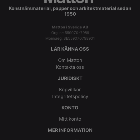
Konstnärsmaterial, papper och arkitektmaterial sedan
1950
Matton i Sverige AB
Org. nr: 559070-7989
Momsreg: SE559070798901
LÄR KÄNNA OSS
Om Matton
Kontakta oss
JURIDISKT
Köpvillkor
Integritetspolicy
KONTO
Mitt konto
MER INFORMATION