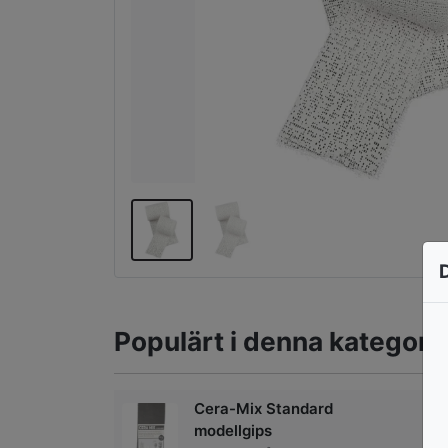
Populärt i denna kategori
Cera-Mix Standard
modellgips