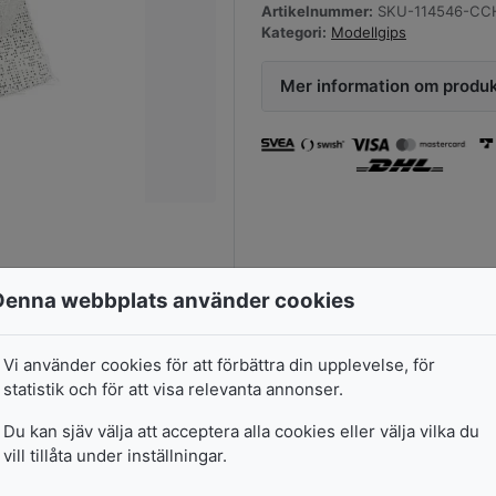
Artikelnummer:
SKU-114546-CCH
Kategori:
Modellgips
Mer information om produ
Denna webbplats använder cookies
Vi använder cookies för att förbättra din upplevelse, för
statistik och för att visa relevanta annonser.
Du kan sjäv välja att acceptera alla cookies eller välja vilka du
Gipsgasväv
vill tillåta under inställningar.
45
kr
1 Förp., 2 Rl., L: 2,7 m