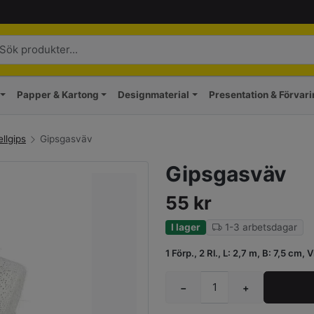
Papper & Kartong
Designmaterial
Presentation & Förvar
llgips
Gipsgasväv
Gipsgasväv
55
kr
I lager
1-3 arbetsdagar
1 Förp., 2 Rl., L: 2,7 m, B: 7,5 cm, V
−
+