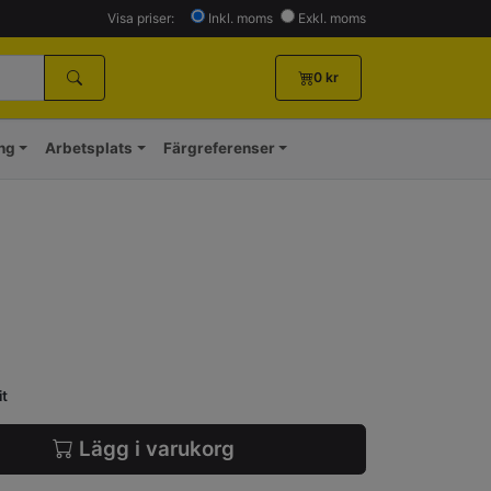
Visa priser:
Inkl. moms
Exkl. moms
0
kr
ing
Arbetsplats
Färgreferenser
it
Lägg i varukorg