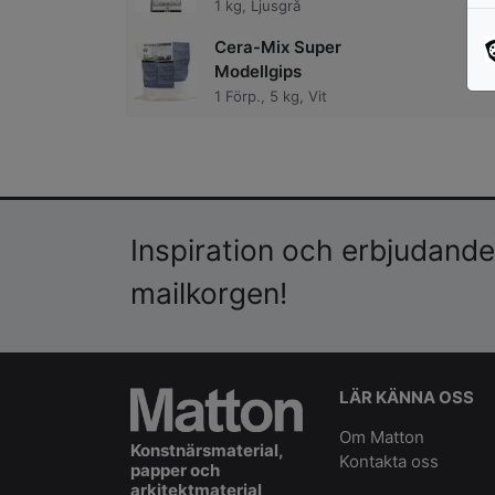
1 kg, Ljusgrå
Cera-Mix Super
Modellgips
1 Förp., 5 kg, Vit
Inspiration och erbjudanden
mailkorgen!
LÄR KÄNNA OSS
Om Matton
Konstnärsmaterial,
Kontakta oss
papper och
arkitektmaterial