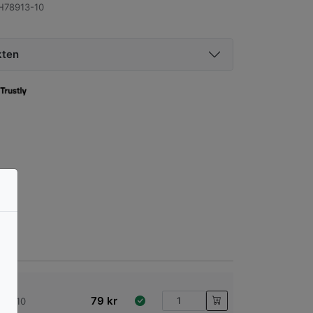
78913-10
kten
79
kr
, B: 10