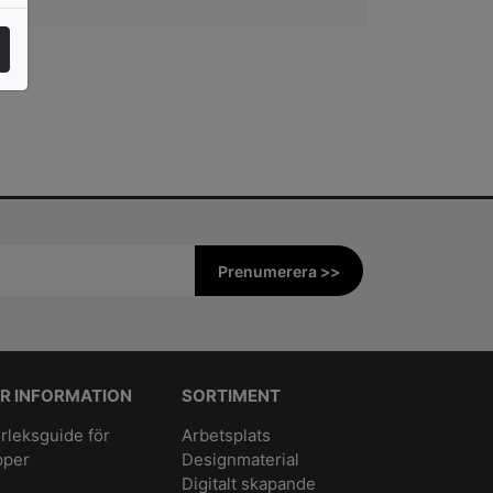
Prenumerera >>
R INFORMATION
SORTIMENT
rleksguide för
Arbetsplats
pper
Designmaterial
Digitalt skapande