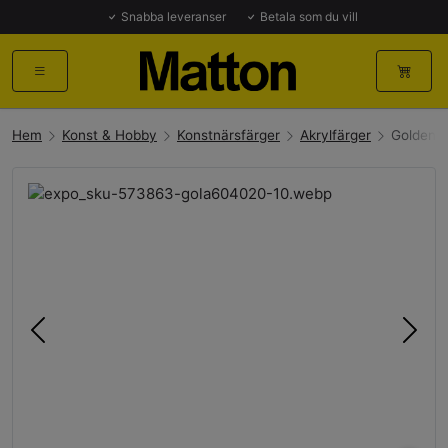
Snabba leveranser
Betala som du vill
Hem
Konst & Hobby
Konstnärsfärger
Akrylfärger
Golden H
Föregående
Näst