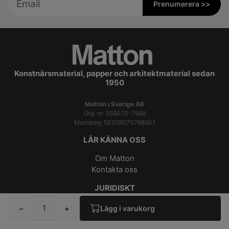
Prenumerera >>
Konstnärsmaterial, papper och arkitektmaterial sedan
1950
Matton i Sverige AB
Org. nr: 559070-7989
Momsreg: SE559070798901
LÄR KÄNNA OSS
Om Matton
Kontakta oss
JURIDISKT
Köpvillkor
−
+
Lägg i varukorg
Integritetspolicy